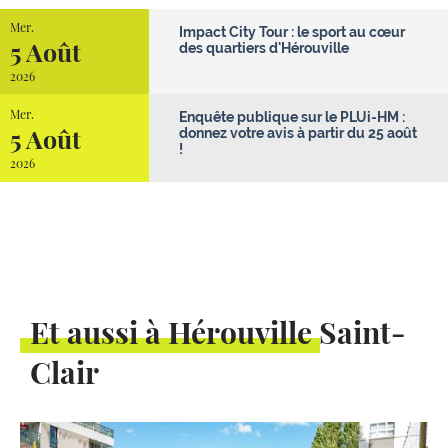
Mer.
Impact City Tour : le sport au cœur
5 Août
des quartiers d'Hérouville
2026
Mer.
Enquête publique sur le PLUi-HM :
5 Août
donnez votre avis à partir du 25 août
!
2026
Et aussi à Hérouville Saint-
Clair