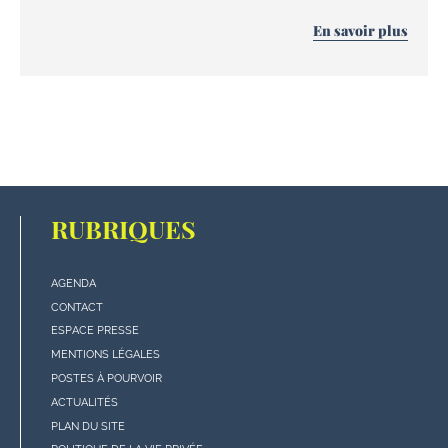
En savoir plus
RUBRIQUES
AGENDA
Menu
CONTACT
"rubriques"
ESPACE PRESSE
en
MENTIONS LÉGALES
bas
POSTES À POURVOIR
de
ACTUALITÉS
page
PLAN DU SITE