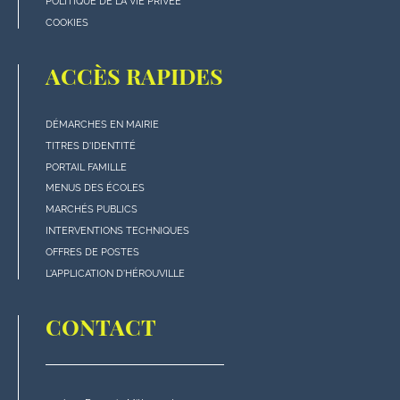
POLITIQUE DE LA VIE PRIVÉE
COOKIES
ACCÈS RAPIDES
DÉMARCHES EN MAIRIE
Menu
TITRES D'IDENTITÉ
"Accès
PORTAIL FAMILLE
rapides"
MENUS DES ÉCOLES
en
MARCHÉS PUBLICS
bas
INTERVENTIONS TECHNIQUES
de
OFFRES DE POSTES
page
L'APPLICATION D'HÉROUVILLE
CONTACT