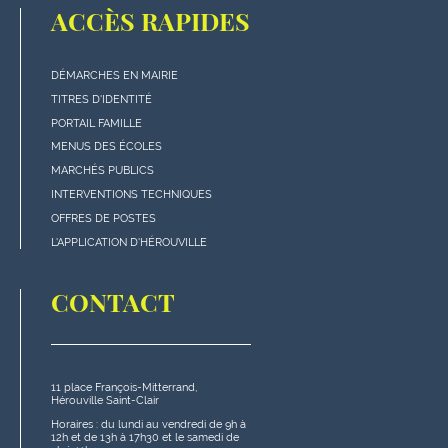
ACCÈS RAPIDES
DÉMARCHES EN MAIRIE
Menu
TITRES D'IDENTITÉ
"Accès
PORTAIL FAMILLE
rapides"
MENUS DES ÉCOLES
en
MARCHÉS PUBLICS
bas
INTERVENTIONS TECHNIQUES
de
OFFRES DE POSTES
page
L'APPLICATION D'HÉROUVILLE
CONTACT
11 place François-Mitterrand,
Hérouville Saint-Clair
Horaires : du lundi au vendredi de 9h à
12h et de 13h à 17h30 et le samedi de