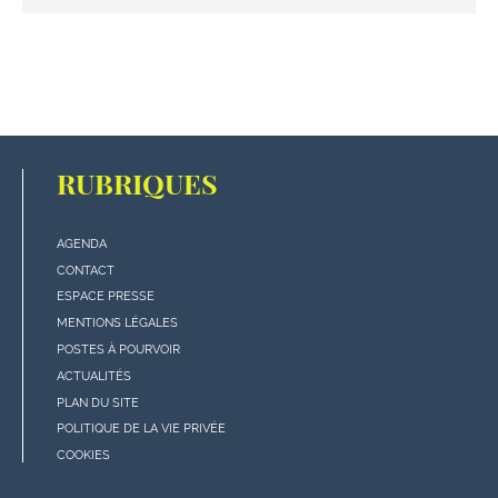
RUBRIQUES
AGENDA
Menu
CONTACT
"rubriques"
ESPACE PRESSE
en
MENTIONS LÉGALES
bas
POSTES À POURVOIR
de
ACTUALITÉS
page
PLAN DU SITE
POLITIQUE DE LA VIE PRIVÉE
COOKIES