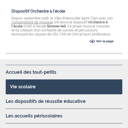
Dispositif Orchestre à l'école
Depuis septembre 2018, la Ville d’Hérouville Saint-Clair avec son
Conservatoire de musique
ont lancé le dispositif
Orchestre à
l’école
(OAE) à l'école
Simone-Veil
. Ce projet musical consiste
en la création d’un orchestre de cuivres et percussions
réunissant les classes de CE2, CM1 et CM2 et leurs professeurs.
Voir la page
Accueil des tout-petits
Vie scolaire
Les dispositifs de réussite éducative
Les accueils périscolaires