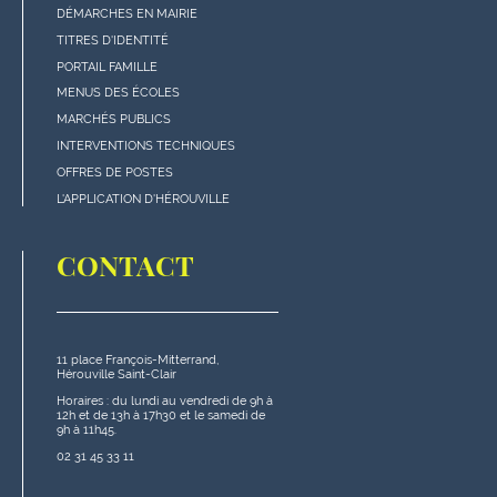
DÉMARCHES EN MAIRIE
Menu
TITRES D'IDENTITÉ
"Accès
PORTAIL FAMILLE
rapides"
MENUS DES ÉCOLES
en
MARCHÉS PUBLICS
bas
INTERVENTIONS TECHNIQUES
de
OFFRES DE POSTES
page
L'APPLICATION D'HÉROUVILLE
CONTACT
11 place François-Mitterrand,
Hérouville Saint-Clair
Horaires : du lundi au vendredi de 9h à
12h et de 13h à 17h30 et le samedi de
9h à 11h45.
02 31 45 33 11