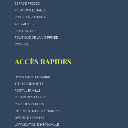
"rubriques"
ESPACE PRESSE
en
MENTIONS LÉGALES
bas
POSTES À POURVOIR
de
ACTUALITÉS
page
PLAN DU SITE
POLITIQUE DE LA VIE PRIVÉE
COOKIES
ACCÈS RAPIDES
DÉMARCHES EN MAIRIE
Menu
TITRES D'IDENTITÉ
"Accès
PORTAIL FAMILLE
rapides"
MENUS DES ÉCOLES
en
MARCHÉS PUBLICS
bas
INTERVENTIONS TECHNIQUES
de
OFFRES DE POSTES
page
L'APPLICATION D'HÉROUVILLE