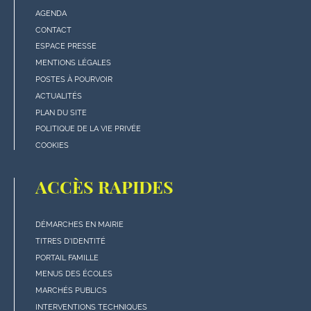
AGENDA
Menu
CONTACT
"rubriques"
ESPACE PRESSE
en
MENTIONS LÉGALES
bas
POSTES À POURVOIR
de
ACTUALITÉS
page
PLAN DU SITE
POLITIQUE DE LA VIE PRIVÉE
COOKIES
ACCÈS RAPIDES
DÉMARCHES EN MAIRIE
Menu
TITRES D'IDENTITÉ
"Accès
PORTAIL FAMILLE
rapides"
MENUS DES ÉCOLES
en
MARCHÉS PUBLICS
bas
INTERVENTIONS TECHNIQUES