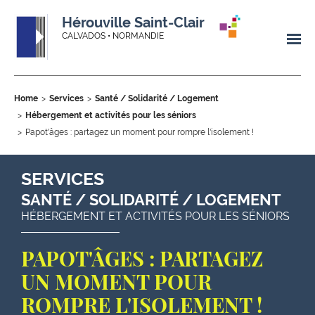
Hérouville Saint-Clair
CALVADOS • NORMANDIE
Home
Services
Santé / Solidarité / Logement
Hébergement et activités pour les séniors
Papot'âges : partagez un moment pour rompre l'isolement !
SERVICES
SANTÉ / SOLIDARITÉ / LOGEMENT
HÉBERGEMENT ET ACTIVITÉS POUR LES SÉNIORS
PAPOT'ÂGES : PARTAGEZ
UN MOMENT POUR
ROMPRE L'ISOLEMENT !