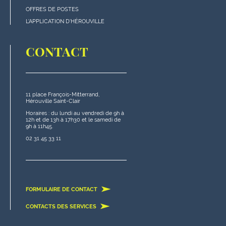
de
OFFRES DE POSTES
page
L'APPLICATION D'HÉROUVILLE
CONTACT
11 place François-Mitterrand,
Hérouville Saint-Clair
Horaires : du lundi au vendredi de 9h à
12h et de 13h à 17h30 et le samedi de
9h à 11h45.
02 31 45 33 11
FORMULAIRE DE CONTACT
CONTACTS DES SERVICES