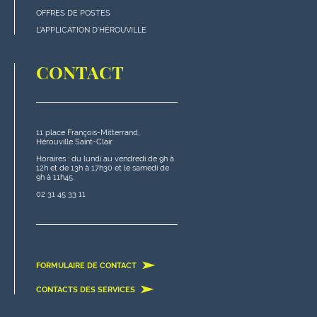
de
OFFRES DE POSTES
page
L'APPLICATION D'HÉROUVILLE
CONTACT
11 place François-Mitterrand,
Hérouville Saint-Clair
Horaires : du lundi au vendredi de 9h à
12h et de 13h à 17h30 et le samedi de
9h à 11h45.
02 31 45 33 11
FORMULAIRE DE CONTACT
CONTACTS DES SERVICES