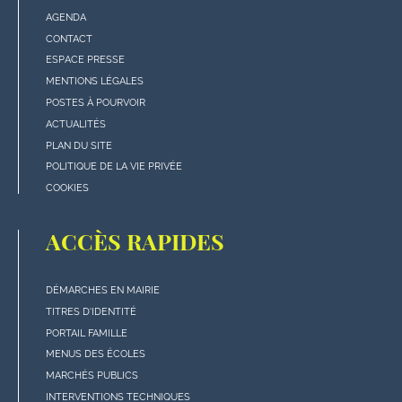
AGENDA
Menu
CONTACT
"rubriques"
ESPACE PRESSE
en
MENTIONS LÉGALES
bas
POSTES À POURVOIR
de
ACTUALITÉS
page
PLAN DU SITE
POLITIQUE DE LA VIE PRIVÉE
COOKIES
ACCÈS RAPIDES
DÉMARCHES EN MAIRIE
Menu
TITRES D'IDENTITÉ
"Accès
PORTAIL FAMILLE
rapides"
MENUS DES ÉCOLES
en
MARCHÉS PUBLICS
bas
INTERVENTIONS TECHNIQUES