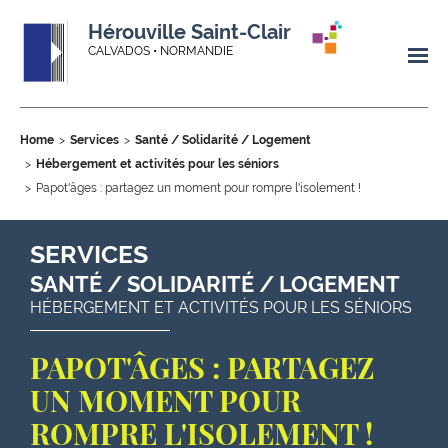
Hérouville Saint-Clair
CALVADOS • NORMANDIE
Home
Services
Santé / Solidarité / Logement
Hébergement et activités pour les séniors
Papot'âges : partagez un moment pour rompre l'isolement !
SERVICES
SANTÉ / SOLIDARITÉ / LOGEMENT
HÉBERGEMENT ET ACTIVITÉS POUR LES SÉNIORS
PAPOT'ÂGES : PARTAGEZ
UN MOMENT POUR
ROMPRE L'ISOLEMENT !