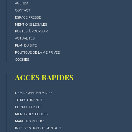
AGENDA
Menu
CONTACT
"rubriques"
ESPACE PRESSE
en
MENTIONS LÉGALES
bas
POSTES À POURVOIR
de
ACTUALITÉS
page
PLAN DU SITE
POLITIQUE DE LA VIE PRIVÉE
COOKIES
ACCÈS RAPIDES
DÉMARCHES EN MAIRIE
Menu
TITRES D'IDENTITÉ
"Accès
PORTAIL FAMILLE
rapides"
MENUS DES ÉCOLES
en
MARCHÉS PUBLICS
bas
INTERVENTIONS TECHNIQUES