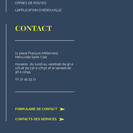
de
OFFRES DE POSTES
page
L'APPLICATION D'HÉROUVILLE
CONTACT
11 place François-Mitterrand,
Hérouville Saint-Clair
Horaires : du lundi au vendredi de 9h à
12h et de 13h à 17h30 et le samedi de
9h à 11h45.
02 31 45 33 11
FORMULAIRE DE CONTACT
CONTACTS DES SERVICES