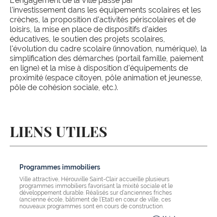
L'engagement de la Ville passe par
l'investissement dans les équipements scolaires et les
crèches, la proposition d'activités périscolaires et de
loisirs, la mise en place de dispositifs d'aides
éducatives, le soutien des projets scolaires,
l'évolution du cadre scolaire (innovation, numérique), la
simplification des démarches (portail famille, paiement
en ligne) et la mise à disposition d'équipements de
proximité (espace citoyen, pôle animation et jeunesse,
pôle de cohésion sociale, etc.).
LIENS UTILES
Programmes immobiliers
Ville attractive, Hérouville Saint-Clair accueille plusieurs
programmes immobiliers favorisant la mixité sociale et le
développement durable. Réalisés sur d’anciennes friches
(ancienne école, bâtiment de l’Etat) en cœur de ville, ces
nouveaux programmes sont en cours de construction.