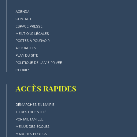
AGENDA
Menu
CONTACT
"rubriques"
ESPACE PRESSE
en
MENTIONS LÉGALES
bas
POSTES À POURVOIR
de
ACTUALITÉS
page
PLAN DU SITE
POLITIQUE DE LA VIE PRIVÉE
COOKIES
ACCÈS RAPIDES
DÉMARCHES EN MAIRIE
Menu
TITRES D'IDENTITÉ
"Accès
PORTAIL FAMILLE
rapides"
MENUS DES ÉCOLES
en
MARCHÉS PUBLICS