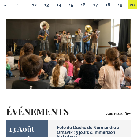
«
‹
…
12
13
14
15
16
17
18
19
20
ÉVÉNEMENTS
VOIR PLUS
13 Août
Fête du Duché de Normandie à
Ornavik : 3 jours d'immersion