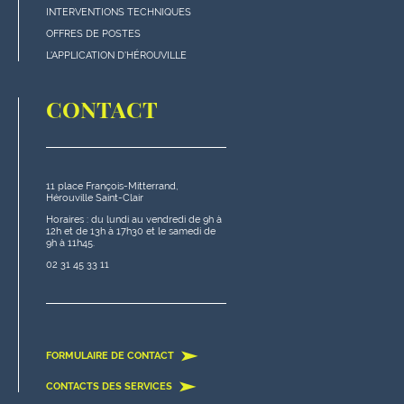
bas
INTERVENTIONS TECHNIQUES
de
OFFRES DE POSTES
page
L'APPLICATION D'HÉROUVILLE
CONTACT
11 place François-Mitterrand,
Hérouville Saint-Clair
Horaires : du lundi au vendredi de 9h à
12h et de 13h à 17h30 et le samedi de
9h à 11h45.
02 31 45 33 11
FORMULAIRE DE CONTACT
CONTACTS DES SERVICES