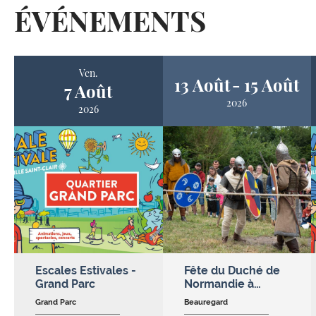
ÉVÉNEMENTS
Ven.
13 Août
15 Août
7 Août
2026
2026
Escales Estivales -
Fête du Duché de
Grand Parc
Normandie à…
Grand Parc
Beauregard