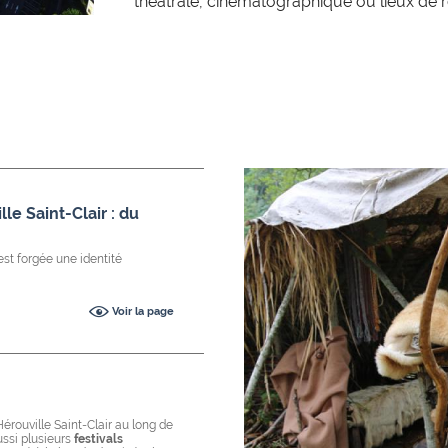
théâtrale, cinématographique ou lieux de 
lle Saint-Clair : du
’est forgée une identité
Voir la page
Hérouville Saint-Clair au long de
ssi plusieurs
festivals