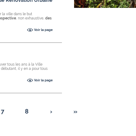
de Rénovation Urbaine
 la ville dans le but
rospective
, non exhaustive,
des
Voir la page
ver tous les ans à la Ville
u débutant, il y en a pour tous
Voir la page
7
8
›
»