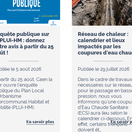
quête publique sur
Réseau de chaleur :
 PLUi-HM : donnez
calendrier et lieux
tre avis à partir du 25
impactés par les
ût !
coupures d'eau cha
bliée le 5 août 2026
Publiée le 29 juillet 2026
artir du 25 août, Caen la
Dans le cadre de travaux
r ouvre l'enquête
nécessaires sur le résea
blique du Plan Local
pour le passage en bass
Urbanisme
pression, nous vous
tercommunal Habitat et
informons qu'une coupu
ilité (PLUi-HM).
d'Eau Chaude Sanitaire
(ECS) aura lieu selon le
calendrier ci-dessous. E
En savoir plus
En savoir 
effet, certains tronçons
doivent êt…