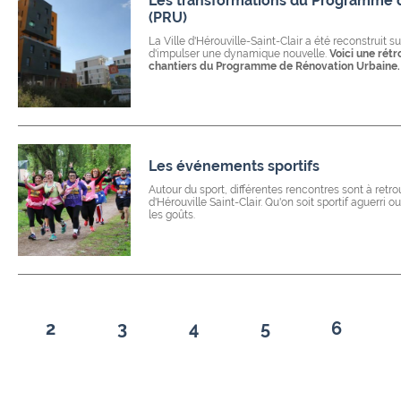
Les transformations du Programme 
(PRU)
La Ville d'Hérouville-Saint-Clair a été reconstruit sur
d'impulser une dynamique nouvelle.
Voici une rét
chantiers du Programme de Rénovation Urbaine.
Les événements sportifs
Autour du sport, différentes rencontres sont à retrou
d'Hérouville Saint-Clair. Qu'on soit sportif aguerri o
les goûts.
2
3
4
5
6