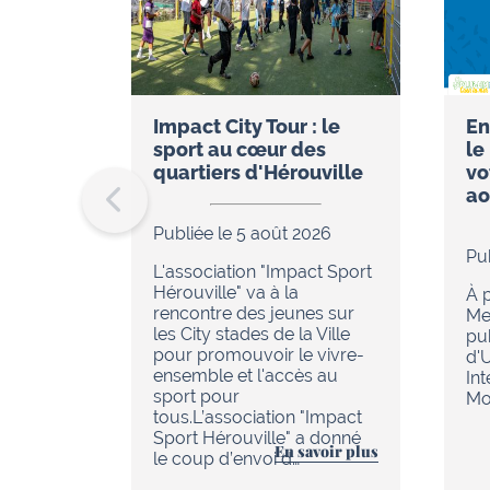
Impact City Tour : le
En
sport au cœur des
le
quartiers d'Hérouville
vo
ao
Publiée le 5 août 2026
Pu
L'association "Impact Sport
Hérouville" va à la
À p
rencontre des jeunes sur
Me
les City stades de la Ville
pu
pour promouvoir le vivre-
d'
ensemble et l'accès au
In
sport pour
Mob
tous.L’association "Impact
Sport Hérouville" a donné
En savoir plus
le coup d’envoi d…