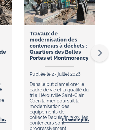
Travaux de
Réseau
modernisation des
restez
conteneurs à déchets :
temps 
ude
Quartiers des Belles
l’appli
Portes et Montmorency
Publiée 
Publiée le 27 juillet 2026
Dans le
u
de réno
Dans le but d’améliorer le
e
en cour
cadre de vie et la qualité du
chaleur 
tri à Hérouville Saint-Clair,
re
d’Hérouv
Caen la mer poursuit la
(réseau
modernisation des
tout es
équipements de
n
améliore
collecte.Depuis fin 2023, les
plus
En savoir plus
au quoti
conteneurs sont
progressivement