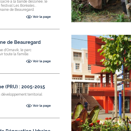
sacré à la bande dessinée, le
estival Les Boréales...
omaine de Beauregard.
Voir la page
aine de Beauregard
que d'Ornavik, le parc
r toute la famille.
Voir la page
e (PRU) : 2005-2015
u développement territorial
Voir la page