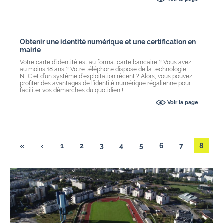
Obtenir une identité numérique et une certification en
mairie
Votre carte d’identité est au format carte bancaire ? Vous avez
au moins 18 ans ? Votre téléphone dispose de la technologie
NFC et d’un système d’exploitation récent ? Alors, vous pouvez
profiter des avantages de l’identité numérique régalienne pour
faciliter vos démarches du quotidien !
Voir la page
«
‹
1
2
3
4
5
6
7
8