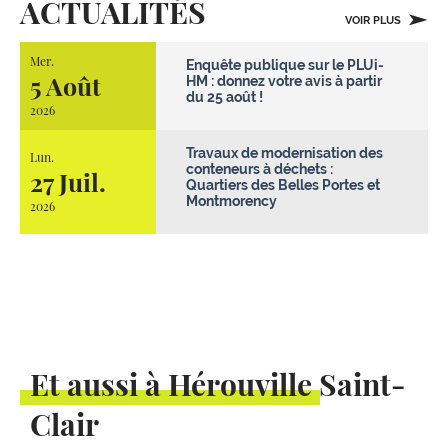
ACTUALITÉS
VOIR PLUS
Mer.
Enquête publique sur le PLUi-
5 Août
HM : donnez votre avis à partir
du 25 août !
2026
Travaux de modernisation des
Lun.
conteneurs à déchets :
27 Juil.
Quartiers des Belles Portes et
Montmorency
2026
Et aussi à Hérouville Saint-
Clair