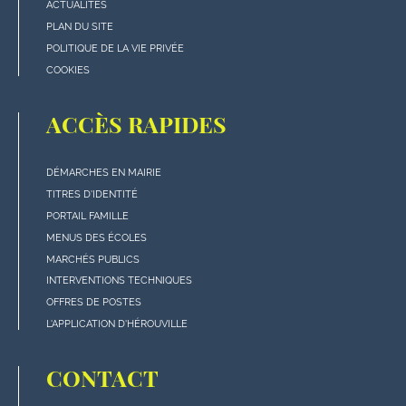
de
ACTUALITÉS
page
PLAN DU SITE
POLITIQUE DE LA VIE PRIVÉE
COOKIES
ACCÈS RAPIDES
DÉMARCHES EN MAIRIE
Menu
TITRES D'IDENTITÉ
"Accès
PORTAIL FAMILLE
rapides"
MENUS DES ÉCOLES
en
MARCHÉS PUBLICS
bas
INTERVENTIONS TECHNIQUES
de
OFFRES DE POSTES
page
L'APPLICATION D'HÉROUVILLE
CONTACT