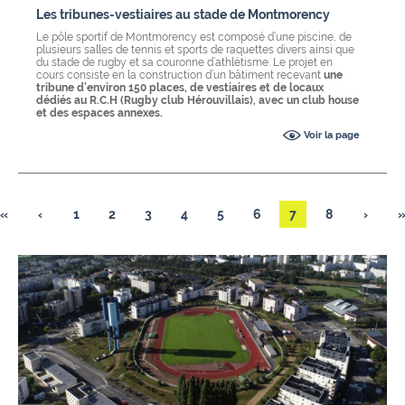
Les tribunes-vestiaires au stade de Montmorency
Le pôle sportif de Montmorency est composé d’une piscine, de
plusieurs salles de tennis et sports de raquettes divers ainsi que
du stade de rugby et sa couronne d’athlétisme. Le projet en
cours consiste en la construction d’un bâtiment recevant
une
tribune d’environ 150 places, de vestiaires et de locaux
dédiés au R.C.H (Rugby club Hérouvillais), avec un club house
et des espaces annexes.
Voir la page
«
‹
1
2
3
4
5
6
7
8
›