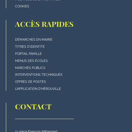
COOKIES
ACCÈS RAPIDES
DÉMARCHES EN MAIRIE
Menu
TITRES D'IDENTITÉ
"Accès
PORTAIL FAMILLE
rapides"
MENUS DES ÉCOLES
en
MARCHÉS PUBLICS
bas
INTERVENTIONS TECHNIQUES
de
OFFRES DE POSTES
page
L'APPLICATION D'HÉROUVILLE
CONTACT
11 place François-Mitterrand,