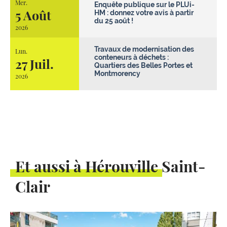
Mer.
Enquête publique sur le PLUi-
5 Août
HM : donnez votre avis à partir
du 25 août !
2026
Travaux de modernisation des
Lun.
conteneurs à déchets :
27 Juil.
Quartiers des Belles Portes et
Montmorency
2026
Et aussi à Hérouville Saint-
Clair