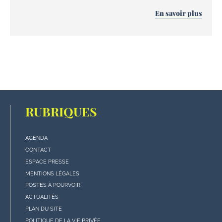
En savoir plus
RUBRIQUES
AGENDA
Menu
CONTACT
"rubriques"
ESPACE PRESSE
en
MENTIONS LÉGALES
bas
POSTES À POURVOIR
de
ACTUALITÉS
page
PLAN DU SITE
POLITIQUE DE LA VIE PRIVÉE