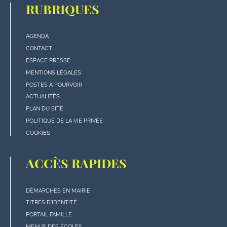
RUBRIQUES
AGENDA
Menu
CONTACT
"rubriques"
ESPACE PRESSE
en
MENTIONS LÉGALES
bas
POSTES À POURVOIR
de
ACTUALITÉS
page
PLAN DU SITE
POLITIQUE DE LA VIE PRIVÉE
COOKIES
ACCÈS RAPIDES
DÉMARCHES EN MAIRIE
Menu
TITRES D'IDENTITÉ
"Accès
PORTAIL FAMILLE
rapides"
MENUS DES ÉCOLES