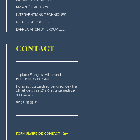
en
MARCHÉS PUBLICS
bas
INTERVENTIONS TECHNIQUES
de
OFFRES DE POSTES
page
L'APPLICATION D'HÉROUVILLE
CONTACT
11 place François-Mitterrand,
Hérouville Saint-Clair
Horaires : du lundi au vendredi de 9h à
12h et de 13h à 17h30 et le samedi de
9h à 11h45.
02 31 45 33 11
FORMULAIRE DE CONTACT