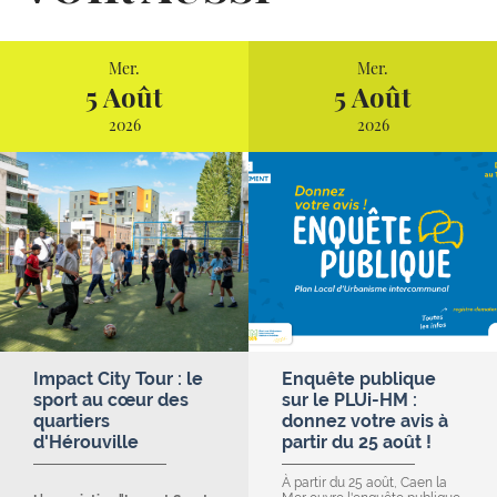
Mer.
Mer.
5 Août
5 Août
2026
2026
Impact City Tour : le
Enquête publique
sport au cœur des
sur le PLUi-HM :
quartiers
donnez votre avis à
d'Hérouville
partir du 25 août !
À partir du 25 août, Caen la