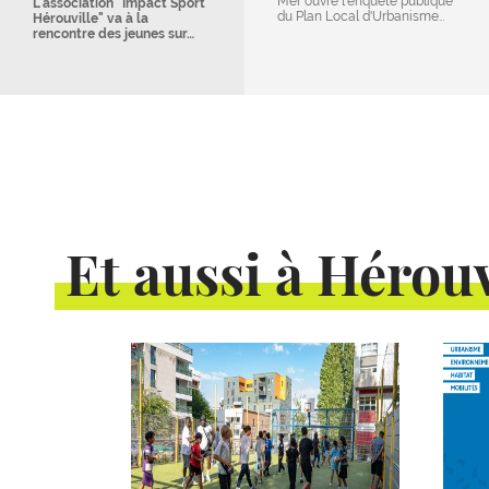
Mer ouvre l'enquête publique
L'association "Impact Sport
du Plan Local d'Urbanisme…
Hérouville" va à la
rencontre des jeunes sur…
Et aussi à Hérouv