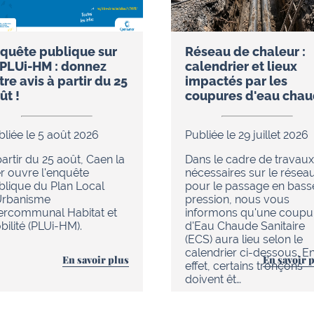
quête publique sur
Réseau de chaleur :
 PLUi-HM : donnez
calendrier et lieux
tre avis à partir du 25
impactés par les
ût !
coupures d'eau cha
bliée le 5 août 2026
Publiée le 29 juillet 2026
artir du 25 août, Caen la
Dans le cadre de travaux
r ouvre l'enquête
nécessaires sur le résea
blique du Plan Local
pour le passage en bass
Urbanisme
pression, nous vous
tercommunal Habitat et
informons qu'une coupu
ilité (PLUi-HM).
d'Eau Chaude Sanitaire
(ECS) aura lieu selon le
calendrier ci-dessous. E
En savoir plus
En savoir 
effet, certains tronçons
doivent êt…