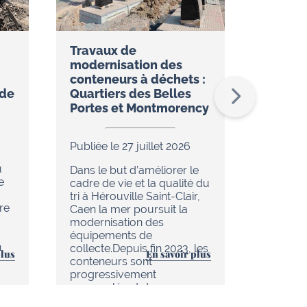
Travaux de
Réseau
modernisation des
restez
conteneurs à déchets :
temps 
ude
Quartiers des Belles
l’appli
Portes et Montmorency
Publiée 
Publiée le 27 juillet 2026
Dans le
u
de réno
Dans le but d’améliorer le
e
en cour
cadre de vie et la qualité du
chaleur 
tri à Hérouville Saint-Clair,
re
d’Hérouv
Caen la mer poursuit la
(réseau
modernisation des
tout es
équipements de
n
améliore
collecte.Depuis fin 2023, les
plus
En savoir plus
au quoti
conteneurs sont
progressivement
renouvelés et de nouveau…