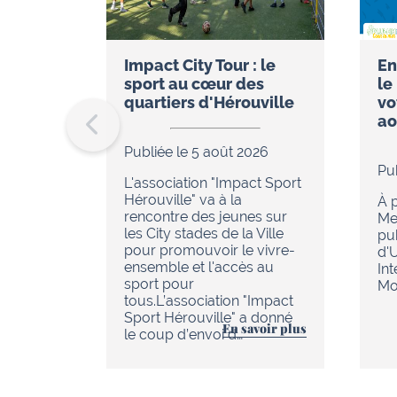
Impact City Tour : le
En
sport au cœur des
le
quartiers d'Hérouville
vo
ao
Publiée le 5 août 2026
Pu
L'association "Impact Sport
Hérouville" va à la
À p
rencontre des jeunes sur
Me
les City stades de la Ville
pu
pour promouvoir le vivre-
d'
ensemble et l'accès au
In
sport pour
Mob
tous.L’association "Impact
Sport Hérouville" a donné
En savoir plus
le coup d’envoi d…