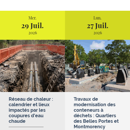
Mer.
Lun.
29 Juil.
27 Juil.
2026
2026
Réseau de chaleur :
Travaux de
calendrier et lieux
modernisation des
impactés par les
conteneurs à
coupures d'eau
déchets : Quartiers
chaude
des Belles Portes et
Montmorency