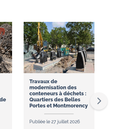
Travaux de
Réseau
modernisation des
restez
conteneurs à déchets :
temps 
ude
Quartiers des Belles
l’appli
Portes et Montmorency
Publiée 
Publiée le 27 juillet 2026
Dans le