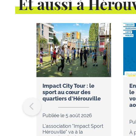
Et aussi à Hérouv
Impact City Tour : le
En
sport au cœur des
le
quartiers d'Hérouville
vo
ao
Publiée le 5 août 2026
Pu
L'association "Impact Sport
Hérouville" va à la
À p