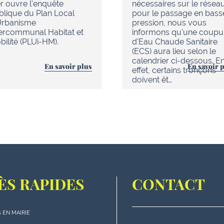
r ouvre l'enquête
nécessaires sur le résea
blique du Plan Local
pour le passage en bass
Urbanisme
pression, nous vous
tercommunal Habitat et
informons qu'une coupu
ilité (PLUi-HM).
d'Eau Chaude Sanitaire
(ECS) aura lieu selon le
calendrier ci-dessous. E
En savoir plus
En savoir 
effet, certains tronçons
doivent êt…
ÈS RAPIDES
CONTACT
 EN MAIRIE