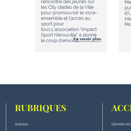
rencontre des jeunes sur
Me
les City stades de la Ville
pu
pour promouvoir le vivre-
d'
ensemble et l'accès au
In
sport pour
Mob
tous.L’association "Impact
Sport Hérouville" a donné
En savoir plus
le coup d’envoi d…
RUBRIQUES
ACC
AGENDA
DÉMARCHES
Menu
Menu