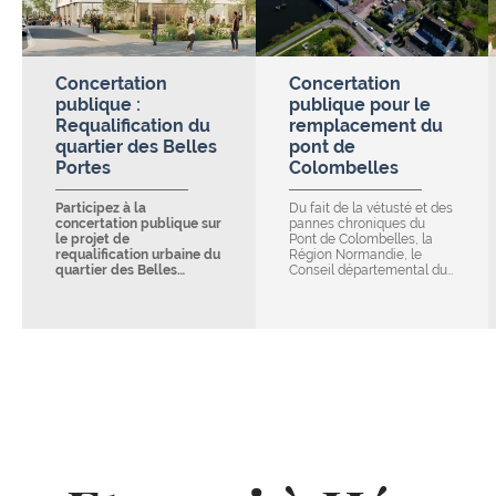
Concertation
Concertation
publique :
publique pour le
Requalification du
remplacement du
quartier des Belles
pont de
Portes
Colombelles
Participez à la
Du fait de la vétusté et des
concertation publique sur
pannes chroniques du
le projet de
Pont de Colombelles, la
requalification urbaine du
Région Normandie, le
quartier des Belles…
Conseil départemental du…