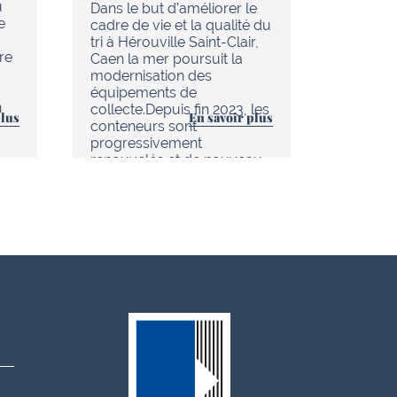
u
de réno
Dans le but d’améliorer le
e
en cour
cadre de vie et la qualité du
chaleur 
tri à Hérouville Saint-Clair,
re
d’Hérouv
Caen la mer poursuit la
(réseau
modernisation des
tout es
équipements de
n
améliore
collecte.Depuis fin 2023, les
plus
En savoir plus
au quoti
conteneurs sont
progressivement
renouvelés et de nouveau…