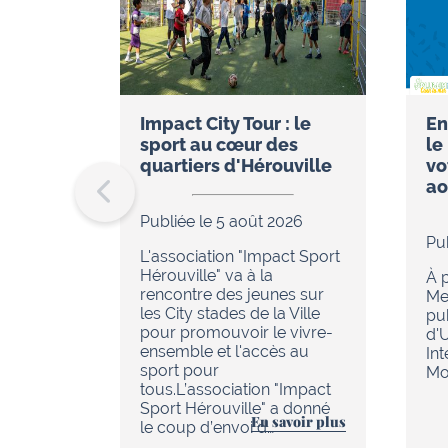
Impact City Tour : le
En
sport au cœur des
le
quartiers d'Hérouville
vo
ao
Publiée le 5 août 2026
Pu
L'association "Impact Sport
Hérouville" va à la
À p
rencontre des jeunes sur
Me
les City stades de la Ville
pu
pour promouvoir le vivre-
d'
ensemble et l'accès au
In
sport pour
Mob
tous.L’association "Impact
Sport Hérouville" a donné
En savoir plus
le coup d’envoi d…