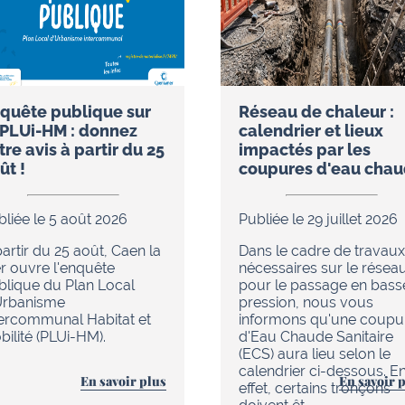
quête publique sur
Réseau de chaleur :
 PLUi-HM : donnez
calendrier et lieux
tre avis à partir du 25
impactés par les
ût !
coupures d'eau cha
bliée le 5 août 2026
Publiée le 29 juillet 2026
artir du 25 août, Caen la
Dans le cadre de travaux
r ouvre l'enquête
nécessaires sur le résea
blique du Plan Local
pour le passage en bass
Urbanisme
pression, nous vous
tercommunal Habitat et
informons qu'une coupu
ilité (PLUi-HM).
d'Eau Chaude Sanitaire
(ECS) aura lieu selon le
calendrier ci-dessous. E
En savoir plus
En savoir 
effet, certains tronçons