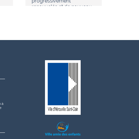
progressivement
renouvelés et de nouveau…
h à
e