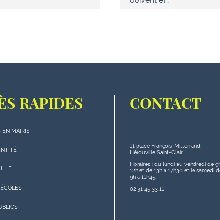
doivent êt…
ÈS RAPIDES
CONTACT
 EN MAIRIE
11 place François-Mitterrand,
s
ENTITÉ
Hérouville Saint-Clair
s"
Horaires : du lundi au vendredi de 9
MILLE
12h et de 13h à 17h30 et le samedi d
9h à 11h45.
 ÉCOLES
02 31 45 33 11
UBLICS