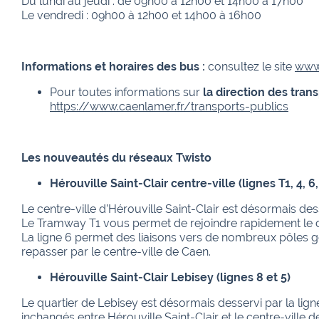
Du lundi au jeudi : de 09h00 à 12h00 et 14h00 à 17h00
Le vendredi : 09h00 à 12h00 et 14h00 à 16h00
Informations et horaires des bus :
consultez le site
www.
Pour toutes informations sur
la direction des trans
https://www.caenlamer.fr/transports-publics
Les nouveautés du réseaux Twisto
Hérouville Saint-Clair centre-ville (lignes T1, 4, 6, 
Le centre-ville d’Hérouville Saint-Clair est désormais desser
Le Tramway T1 vous permet de rejoindre rapidement le c
La ligne 6 permet des liaisons vers de nombreux pôles g
repasser par le centre-ville de Caen.
Hérouville Saint-Clair Lebisey (lignes 8 et 5)
Le quartier de Lebisey est désormais desservi par la ligne 
inchangés entre Hérouville Saint-Clair et le centre-ville