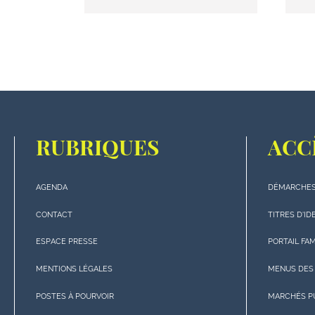
RUBRIQUES
ACC
AGENDA
DÉMARCHES
Menu
Menu
"rubriques"
"Accè
CONTACT
TITRES D'ID
en
rapide
ESPACE PRESSE
PORTAIL FA
bas
en
de
bas
MENTIONS LÉGALES
MENUS DES
page
de
POSTES À POURVOIR
MARCHÉS P
page