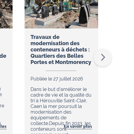
Travaux de
Réseau
modernisation des
restez
conteneurs à déchets :
temps 
ude
Quartiers des Belles
l’appli
Portes et Montmorency
Publiée 
Publiée le 27 juillet 2026
Dans le
u
de réno
Dans le but d’améliorer le
e
en cour
cadre de vie et la qualité du
chaleur 
tri à Hérouville Saint-Clair,
re
d’Hérouv
Caen la mer poursuit la
(réseau
modernisation des
tout es
équipements de
n
améliore
collecte.Depuis fin 2023, les
plus
En savoir plus
au quoti
conteneurs sont