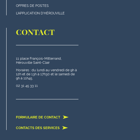
de
OFFRES DE POSTES
page
L'APPLICATION D'HÉROUVILLE
CONTACT
11 place François-Mitterrand,
Hérouville Saint-Clair
Horaires : du lundi au vendredi de 9h à
12h et de 13h à 17h30 et le samedi de
9h à 11h45.
02 31 45 33 11
FORMULAIRE DE CONTACT
CONTACTS DES SERVICES