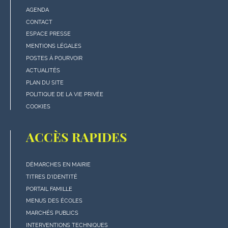
AGENDA
Menu
CONTACT
"rubriques"
ESPACE PRESSE
en
MENTIONS LÉGALES
bas
POSTES À POURVOIR
de
ACTUALITÉS
page
PLAN DU SITE
POLITIQUE DE LA VIE PRIVÉE
COOKIES
ACCÈS RAPIDES
DÉMARCHES EN MAIRIE
Menu
TITRES D'IDENTITÉ
"Accès
PORTAIL FAMILLE
rapides"
MENUS DES ÉCOLES
en
MARCHÉS PUBLICS
bas
INTERVENTIONS TECHNIQUES