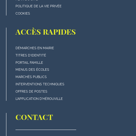
POLITIQUE DE LA VIE PRIVÉE
COOKIES
ACCÈS RAPIDES
DÉMARCHES EN MAIRIE
Menu
TITRES D'IDENTITÉ
"Accès
PORTAIL FAMILLE
rapides"
MENUS DES ÉCOLES
en
MARCHÉS PUBLICS
bas
INTERVENTIONS TECHNIQUES
de
OFFRES DE POSTES
page
L'APPLICATION D'HÉROUVILLE
CONTACT