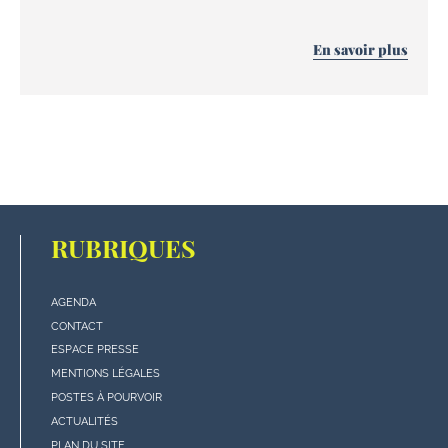
En savoir plus
RUBRIQUES
AGENDA
Menu
CONTACT
"rubriques"
ESPACE PRESSE
en
MENTIONS LÉGALES
bas
POSTES À POURVOIR
de
ACTUALITÉS
page
PLAN DU SITE