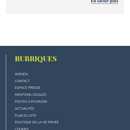
En savoir plus
RUBRIQUES
AGENDA
Menu
CONTACT
"rubriques"
ESPACE PRESSE
en
MENTIONS LÉGALES
bas
POSTES À POURVOIR
de
ACTUALITÉS
page
PLAN DU SITE
POLITIQUE DE LA VIE PRIVÉE
COOKIES