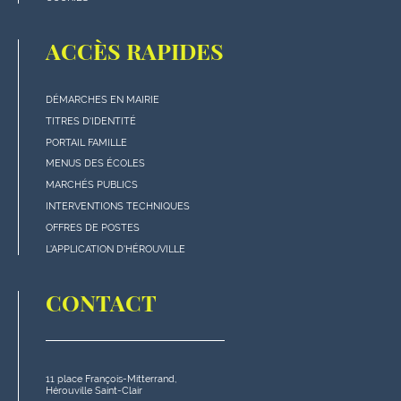
ACCÈS RAPIDES
DÉMARCHES EN MAIRIE
Menu
TITRES D'IDENTITÉ
"Accès
PORTAIL FAMILLE
rapides"
MENUS DES ÉCOLES
en
MARCHÉS PUBLICS
bas
INTERVENTIONS TECHNIQUES
de
OFFRES DE POSTES
page
L'APPLICATION D'HÉROUVILLE
CONTACT
11 place François-Mitterrand,
Hérouville Saint-Clair