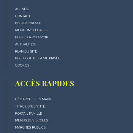
AGENDA
Menu
CONTACT
"rubriques"
ESPACE PRESSE
en
MENTIONS LÉGALES
bas
POSTES À POURVOIR
de
ACTUALITÉS
page
PLAN DU SITE
POLITIQUE DE LA VIE PRIVÉE
COOKIES
ACCÈS RAPIDES
DÉMARCHES EN MAIRIE
Menu
TITRES D'IDENTITÉ
"Accès
PORTAIL FAMILLE
rapides"
MENUS DES ÉCOLES
en
MARCHÉS PUBLICS