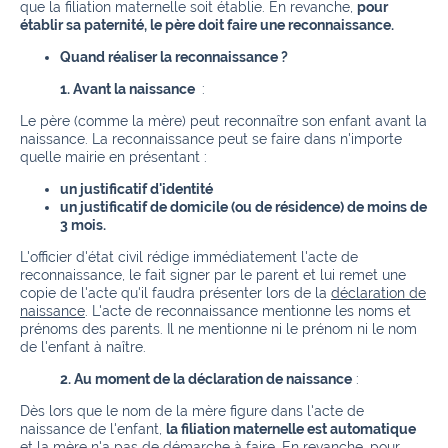
que la filiation maternelle soit établie. En revanche,
pour
établir sa paternité, le père doit faire une reconnaissance.
Quand réaliser la reconnaissance ?
1.
Avant la naissance
:
Le père (comme la mère) peut reconnaître son enfant avant la
naissance.
La reconnaissance peut se faire dans n'importe
quelle mairie en présentant :
un justificatif d'identité
un justificatif de domicile (ou de résidence) de moins de
3 mois.
L'officier d'état civil rédige immédiatement l'acte de
reconnaissance, le fait signer par le parent et lui remet une
copie de l'acte qu'il faudra présenter lors de la
déclaration de
naissance
.
L'acte de reconnaissance mentionne les noms et
prénoms des parents.
Il ne mentionne ni le prénom ni le nom
de l'enfant à naître.
2.
Au moment de la déclaration de naissance
:
Dès lors que le nom de la mère figure dans l'acte de
naissance de l'enfant,
la filiation maternelle est automatique
et la mère n'a pas de démarche à faire.
En revanche, pour