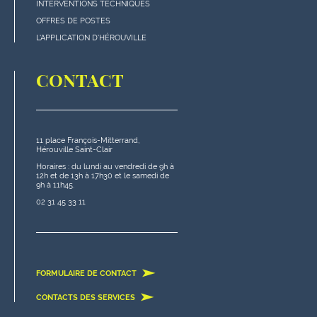
bas
INTERVENTIONS TECHNIQUES
de
OFFRES DE POSTES
page
L'APPLICATION D'HÉROUVILLE
CONTACT
11 place François-Mitterrand,
Hérouville Saint-Clair
Horaires : du lundi au vendredi de 9h à
12h et de 13h à 17h30 et le samedi de
9h à 11h45.
02 31 45 33 11
FORMULAIRE DE CONTACT
CONTACTS DES SERVICES