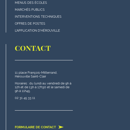
rapides"
MENUS DES ÉCOLES
en
MARCHÉS PUBLICS
bas
INTERVENTIONS TECHNIQUES
de
OFFRES DE POSTES
page
L'APPLICATION D'HÉROUVILLE
CONTACT
11 place François-Mitterrand,
Hérouville Saint-Clair
Horaires : du lundi au vendredi de 9h à
12h et de 13h à 17h30 et le samedi de
9h à 11h45.
02 31 45 33 11
FORMULAIRE DE CONTACT