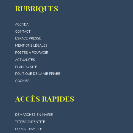
RUBRIQUES
AGENDA
Menu
CONTACT
"rubriques"
ESPACE PRESSE
en
MENTIONS LÉGALES
bas
POSTES À POURVOIR
de
ACTUALITÉS
page
PLAN DU SITE
POLITIQUE DE LA VIE PRIVÉE
COOKIES
ACCÈS RAPIDES
DÉMARCHES EN MAIRIE
Menu
TITRES D'IDENTITÉ
"Accès
PORTAIL FAMILLE