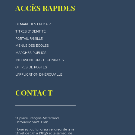
ACCÈS RAPIDES
DÉMARCHES EN MAIRIE
Menu
TITRES D'IDENTITÉ
"Accès
PORTAIL FAMILLE
rapides"
MENUS DES ÉCOLES
en
MARCHÉS PUBLICS
bas
INTERVENTIONS TECHNIQUES
de
OFFRES DE POSTES
page
L'APPLICATION D'HÉROUVILLE
CONTACT
11 place François-Mitterrand,
Hérouville Saint-Clair
Horaires : du lundi au vendredi de 9h à
12h et de 13h à 17h30 et le samedi de