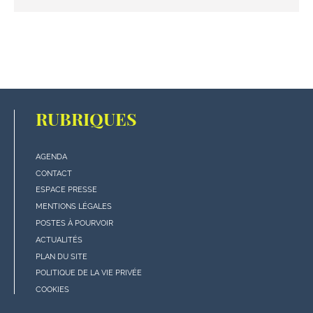
RUBRIQUES
AGENDA
Menu
CONTACT
"rubriques"
ESPACE PRESSE
en
MENTIONS LÉGALES
bas
POSTES À POURVOIR
de
ACTUALITÉS
page
PLAN DU SITE
POLITIQUE DE LA VIE PRIVÉE
COOKIES