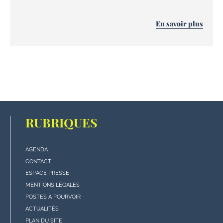
En savoir plus
RUBRIQUES
AGENDA
Menu
CONTACT
"rubriques"
ESPACE PRESSE
en
MENTIONS LÉGALES
bas
POSTES À POURVOIR
de
ACTUALITÉS
page
PLAN DU SITE