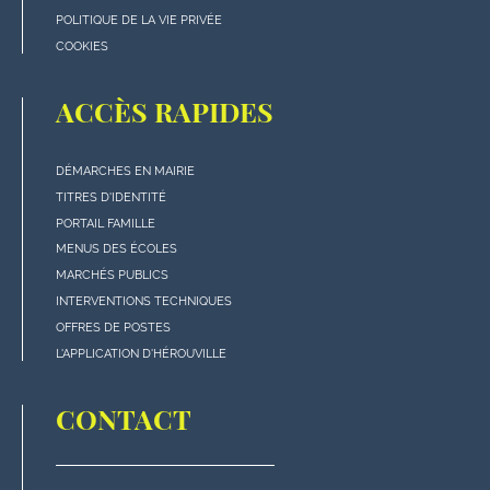
POLITIQUE DE LA VIE PRIVÉE
COOKIES
ACCÈS RAPIDES
DÉMARCHES EN MAIRIE
Menu
TITRES D'IDENTITÉ
"Accès
PORTAIL FAMILLE
rapides"
MENUS DES ÉCOLES
en
MARCHÉS PUBLICS
bas
INTERVENTIONS TECHNIQUES
de
OFFRES DE POSTES
page
L'APPLICATION D'HÉROUVILLE
CONTACT