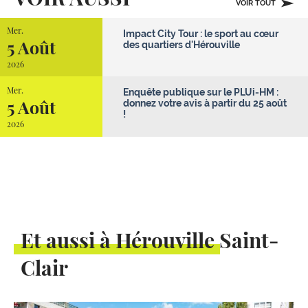
VOIR TOUT
Mer.
Impact City Tour : le sport au cœur
5 Août
des quartiers d'Hérouville
2026
Mer.
Enquête publique sur le PLUi-HM :
5 Août
donnez votre avis à partir du 25 août
!
2026
Et aussi à Hérouville Saint-
Clair