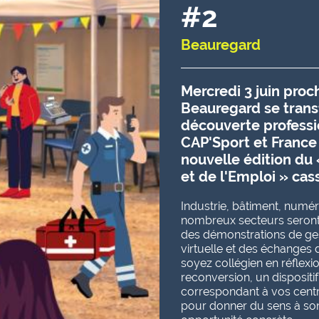
#2
Beauregard
Mercredi 3 juin proc
Beauregard se trans
découverte professio
CAP'Sport et France T
nouvelle édition du
et de l'Emploi » cas
Industrie, bâtiment, numér
nombreux secteurs seront 
des démonstrations de ges
virtuelle et des échanges
soyez collégien en réflexi
reconversion, un dispositi
correspondant à vos centre
pour donner du sens à son