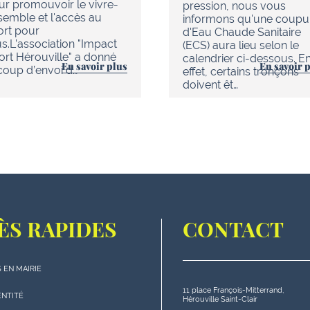
ur promouvoir le vivre-
pression, nous vous
semble et l'accès au
informons qu'une coupu
ort pour
d'Eau Chaude Sanitaire
us.L’association "Impact
(ECS) aura lieu selon le
ort Hérouville" a donné
calendrier ci-dessous. E
En savoir plus
En savoir 
 coup d’envoi d…
effet, certains tronçons
doivent êt…
ÈS RAPIDES
CONTACT
 EN MAIRIE
11 place François-Mitterrand,
s
ENTITÉ
Hérouville Saint-Clair