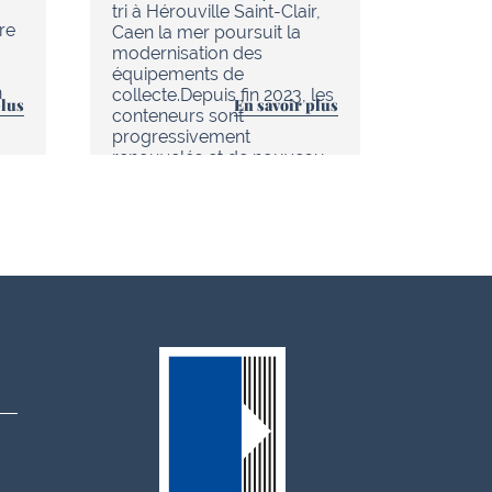
chaleur 
tri à Hérouville Saint-Clair,
re
d’Hérouv
Caen la mer poursuit la
(réseau
modernisation des
tout es
équipements de
n
améliore
collecte.Depuis fin 2023, les
plus
En savoir plus
au quoti
conteneurs sont
progressivement
renouvelés et de nouveau…