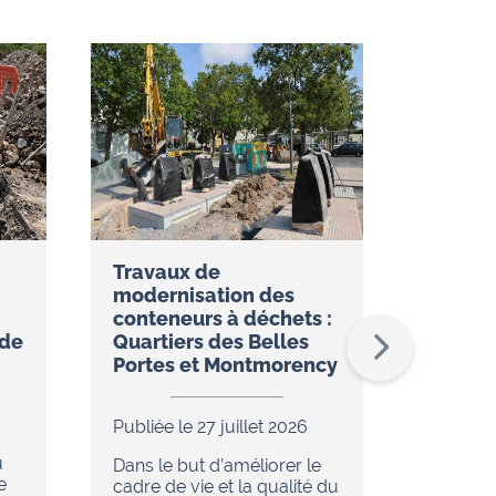
Travaux de
Réseau
modernisation des
restez
conteneurs à déchets :
temps 
ude
Quartiers des Belles
l’appli
Portes et Montmorency
Publiée 
Publiée le 27 juillet 2026
Dans le
u
de réno
Dans le but d’améliorer le
e
en cour
cadre de vie et la qualité du