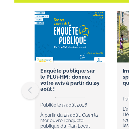
Enquête publique sur
Im
le PLUi-HM : donnez
sp
votre avis à partir du 25
qu
août !
Pu
Publiée le 5 août 2026
L'
Hér
À partir du 25 août, Caen la
re
Mer ouvre l'enquête
les
publique du Plan Local