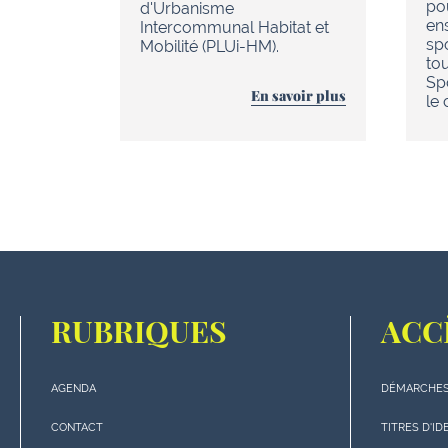
po
d'Urbanisme
en
Intercommunal Habitat et
sp
Mobilité (PLUi-HM).
to
Sp
En savoir plus
le
RUBRIQUES
ACC
AGENDA
DÉMARCHES
Menu
Menu
"rubriques"
"Accè
CONTACT
TITRES D'ID