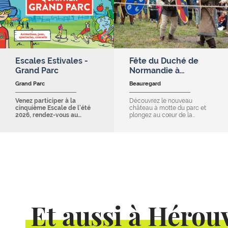
Escales Estivales -
Fête du Duché de
Grand Parc
Normandie à…
Grand Parc
Beauregard
Venez participer à la
Découvrez le nouveau
cinquième Escale de l'été
château à motte du parc et
2026, rendez-vous au…
plongez au cœur de la…
Et aussi à Hérouv