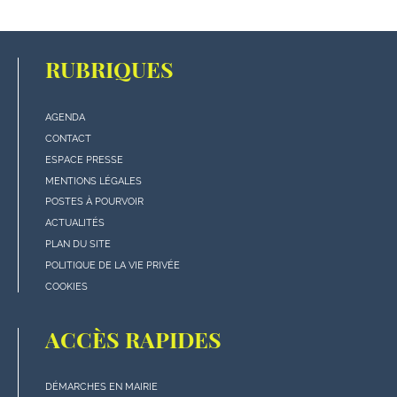
RUBRIQUES
AGENDA
Menu
CONTACT
"rubriques"
ESPACE PRESSE
en
MENTIONS LÉGALES
bas
POSTES À POURVOIR
de
ACTUALITÉS
page
PLAN DU SITE
POLITIQUE DE LA VIE PRIVÉE
COOKIES
ACCÈS RAPIDES
DÉMARCHES EN MAIRIE