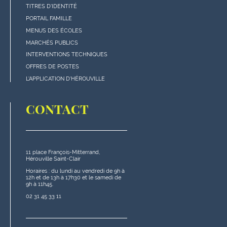
Menu
TITRES D'IDENTITÉ
"Accès
PORTAIL FAMILLE
rapides"
MENUS DES ÉCOLES
en
MARCHÉS PUBLICS
bas
INTERVENTIONS TECHNIQUES
de
OFFRES DE POSTES
page
L'APPLICATION D'HÉROUVILLE
CONTACT
11 place François-Mitterrand,
Hérouville Saint-Clair
Horaires : du lundi au vendredi de 9h à
12h et de 13h à 17h30 et le samedi de
9h à 11h45.
02 31 45 33 11