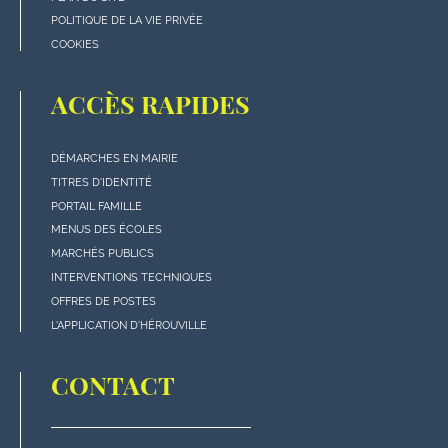
POLITIQUE DE LA VIE PRIVÉE
COOKIES
ACCÈS RAPIDES
DÉMARCHES EN MAIRIE
Menu
TITRES D'IDENTITÉ
"Accès
PORTAIL FAMILLE
rapides"
MENUS DES ÉCOLES
en
MARCHÉS PUBLICS
bas
INTERVENTIONS TECHNIQUES
de
OFFRES DE POSTES
page
L'APPLICATION D'HÉROUVILLE
CONTACT