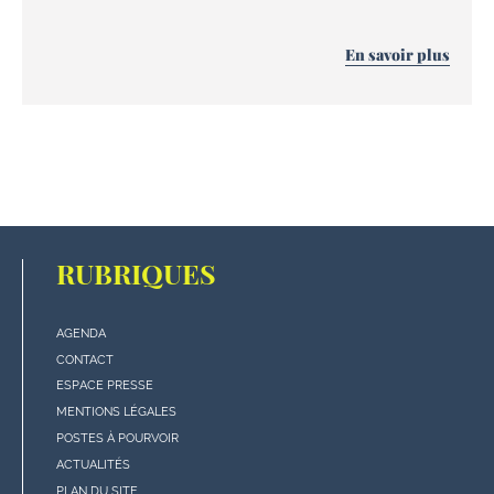
En savoir plus
RUBRIQUES
AGENDA
Menu
CONTACT
"rubriques"
ESPACE PRESSE
en
MENTIONS LÉGALES
bas
POSTES À POURVOIR
de
ACTUALITÉS
page
PLAN DU SITE