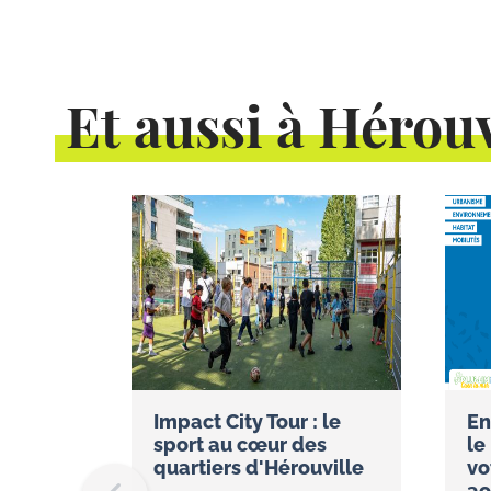
Et aussi à Hérouv
Impact City Tour : le
En
sport au cœur des
le
quartiers d'Hérouville
vo
ao