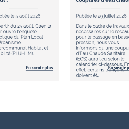
bliée le 5 août 2026
Publiée le 29 juillet 2026
artir du 25 août, Caen la
Dans le cadre de travaux
r ouvre l'enquête
nécessaires sur le résea
blique du Plan Local
pour le passage en bass
Urbanisme
pression, nous vous
tercommunal Habitat et
informons qu'une coupu
ilité (PLUi-HM).
d'Eau Chaude Sanitaire
(ECS) aura lieu selon le
calendrier ci-dessous. E
En savoir plus
En savoir 
effet, certains tronçons
doivent êt…