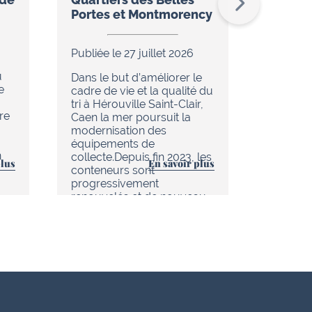
Portes et Montmorency
Publiée 
Publiée le 27 juillet 2026
Dans le
u
de réno
Dans le but d’améliorer le
e
en cour
cadre de vie et la qualité du
chaleur 
tri à Hérouville Saint-Clair,
re
d’Hérouv
Caen la mer poursuit la
(réseau
modernisation des
tout es
équipements de
n
améliore
collecte.Depuis fin 2023, les
plus
En savoir plus
au quoti
conteneurs sont
progressivement
renouvelés et de nouveau…