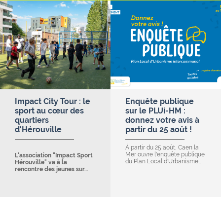
Impact City Tour : le
Enquête publique
sport au cœur des
sur le PLUi-HM :
quartiers
donnez votre avis à
d'Hérouville
partir du 25 août !
À partir du 25 août, Caen la
Mer ouvre l'enquête publique
L'association "Impact Sport
du Plan Local d'Urbanisme…
Hérouville" va à la
rencontre des jeunes sur…