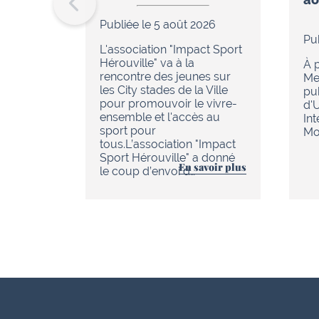
Publiée le 5 août 2026
Pu
L'association "Impact Sport
Hérouville" va à la
À p
rencontre des jeunes sur
Me
les City stades de la Ville
pu
pour promouvoir le vivre-
d'
ensemble et l'accès au
In
sport pour
Mob
tous.L’association "Impact
Sport Hérouville" a donné
En savoir plus
le coup d’envoi d…