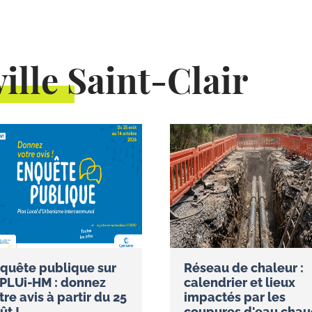
ille Saint-Clair
quête publique sur
Réseau de chaleur :
 PLUi-HM : donnez
calendrier et lieux
tre avis à partir du 25
impactés par les
ût !
coupures d'eau cha