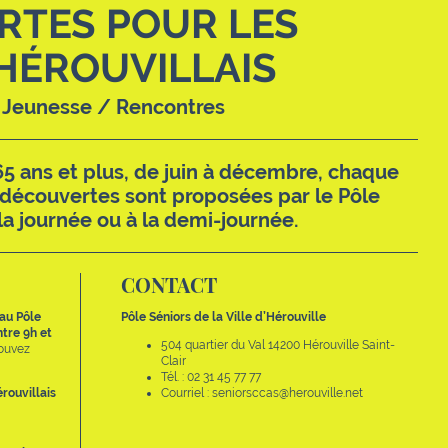
RTES POUR LES
HÉROUVILLAIS
/ Jeunesse / Rencontres
65 ans et plus, de juin à décembre, chaque
découvertes sont proposées par le Pôle
 la journée ou à la demi-journée.
CONTACT
 au Pôle
Pôle Séniors de la Ville d’Hérouville
ntre 9h et
504 quartier du Val 14200 Hérouville Saint-
pouvez
Clair
Tél. : 02 31 45 77 77
rouvillais
Courriel : seniorsccas@herouville.net