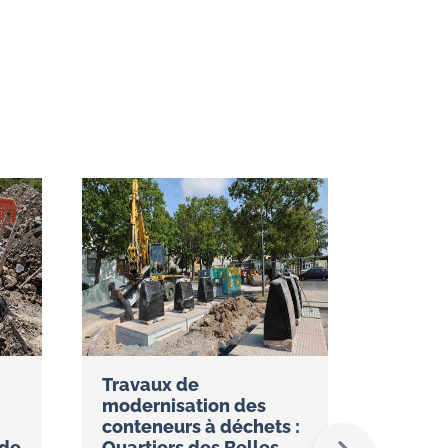
Travaux de
Réseau
modernisation des
restez
conteneurs à déchets :
temps 
ude
Quartiers des Belles
l’appli