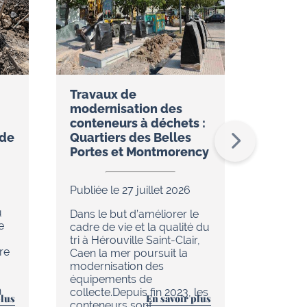
Travaux de
Réseau
modernisation des
restez
conteneurs à déchets :
temps 
ude
Quartiers des Belles
l’appli
Portes et Montmorency
Publiée 
Publiée le 27 juillet 2026
Dans le
u
de réno
Dans le but d’améliorer le
e
en cour
cadre de vie et la qualité du
chaleur 
tri à Hérouville Saint-Clair,
re
d’Hérouv
Caen la mer poursuit la
(réseau
modernisation des
tout es
équipements de
n
améliore
collecte.Depuis fin 2023, les
plus
En savoir plus
au quoti
conteneurs sont