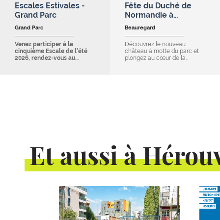
Escales Estivales -
Fête du Duché de
Grand Parc
Normandie à…
Grand Parc
Beauregard
Venez participer à la
Découvrez le nouveau
cinquième Escale de l'été
château à motte du parc et
2026, rendez-vous au…
plongez au cœur de la…
Et aussi à Hérouv