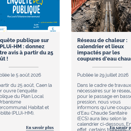
quête publique sur
Réseau de chaleur :
 PLUi-HM : donnez
calendrier et lieux
tre avis à partir du 25
impactés par les
ût !
coupures d'eau cha
bliée le 5 août 2026
Publiée le 29 juillet 2026
artir du 25 août, Caen la
Dans le cadre de travaux
r ouvre l'enquête
nécessaires sur le résea
blique du Plan Local
pour le passage en bass
Urbanisme
pression, nous vous
tercommunal Habitat et
informons qu'une coupu
ilité (PLUi-HM).
d'Eau Chaude Sanitaire
(ECS) aura lieu selon le
calendrier ci-dessous. E
En savoir plus
En savoir 
effet, certains tronçons