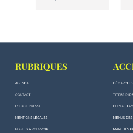
RUBRIQUES
ACC
AGENDA
DÉMARCHES
Menu
Menu
"rubriques"
"Accè
CONTACT
TITRES D'ID
en
rapide
ESPACE PRESSE
PORTAIL FA
bas
en
de
bas
MENTIONS LÉGALES
MENUS DES
page
de
POSTES À POURVOIR
MARCHÉS P
page