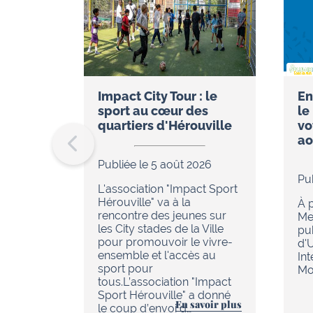
Impact City Tour : le
En
sport au cœur des
le
quartiers d'Hérouville
vo
ao
Publiée le 5 août 2026
Pu
L'association "Impact Sport
Hérouville" va à la
À p
rencontre des jeunes sur
Me
les City stades de la Ville
pu
pour promouvoir le vivre-
d'
ensemble et l'accès au
In
sport pour
Mob
tous.L’association "Impact
Sport Hérouville" a donné
En savoir plus
le coup d’envoi d…