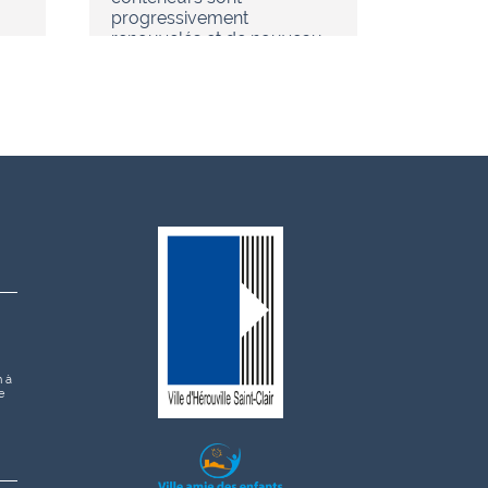
progressivement
renouvelés et de nouveau…
h à
e