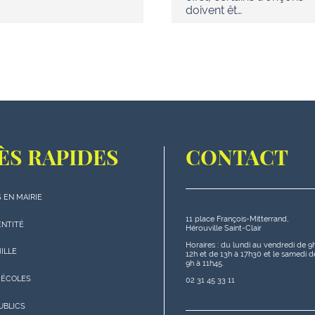
doivent êt…
ÈS RAPIDES
CONTACT
 EN MAIRIE
11 place François-Mitterrand,
s
ENTITÉ
Hérouville Saint-Clair
s"
Horaires : du lundi au vendredi de 9
MILLE
12h et de 13h à 17h30 et le samedi d
9h à 11h45.
 ÉCOLES
02 31 45 33 11
UBLICS