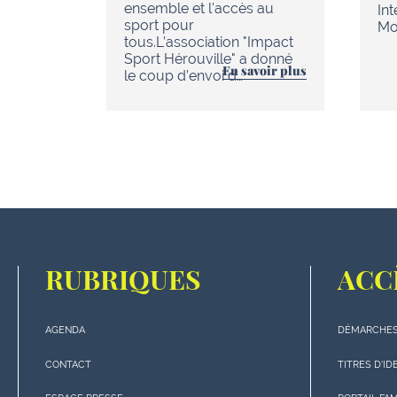
ensemble et l'accès au
In
sport pour
Mob
tous.L’association "Impact
Sport Hérouville" a donné
En savoir plus
le coup d’envoi d…
RUBRIQUES
ACC
AGENDA
DÉMARCHES
Menu
Menu
"rubriques"
"Accè
CONTACT
TITRES D'ID
en
rapide