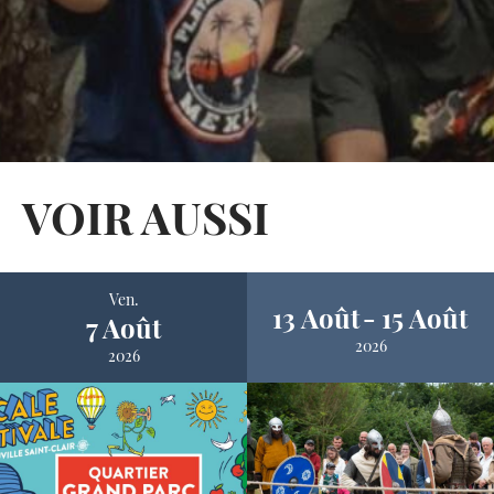
VOIR AUSSI
Ven.
13 Août
15 Août
7 Août
2026
2026