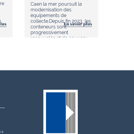
re
d’Hérouv
Caen la mer poursuit la
(réseau
modernisation des
tout es
équipements de
n
améliore
collecte.Depuis fin 2023, les
plus
En savoir plus
au quoti
conteneurs sont
progressivement
renouvelés et de nouveau…
h à