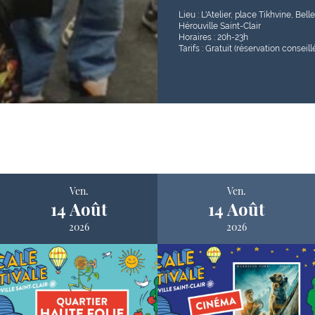
Lieu : L'Atelier, place Tikhvine, Bell
Hérouville Saint-Clair
Horaires : 20h-23h
Tarifs : Gratuit (réservation conseill
Ven.
Ven.
14 Août
14 Août
2026
2026