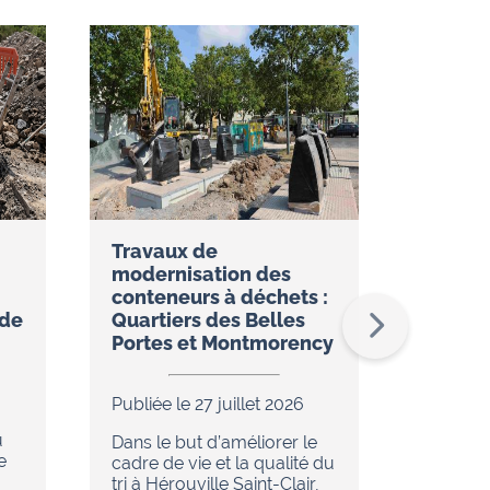
Travaux de
Réseau
modernisation des
restez
conteneurs à déchets :
temps 
ude
Quartiers des Belles
l’appli
Portes et Montmorency
Publiée 
Publiée le 27 juillet 2026
Dans le
u
de réno
Dans le but d’améliorer le
e
en cour
cadre de vie et la qualité du
chaleur 
tri à Hérouville Saint-Clair,