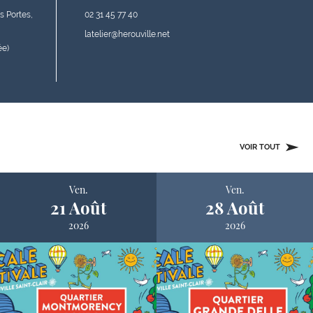
es Portes,
02 31 45 77 40
latelier@herouville.net
ée)
VOIR TOUT
Ven.
Ven.
21 Août
28 Août
2026
2026