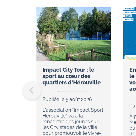
Impact City Tour : le
En
sport au cœur des
le
quartiers d'Hérouville
vo
ao
Publiée le 5 août 2026
Pu
L'association "Impact Sport
Hérouville" va à la
À p
rencontre des jeunes sur
Me
les City stades de la Ville
pu
pour promouvoir le vivre-
d'