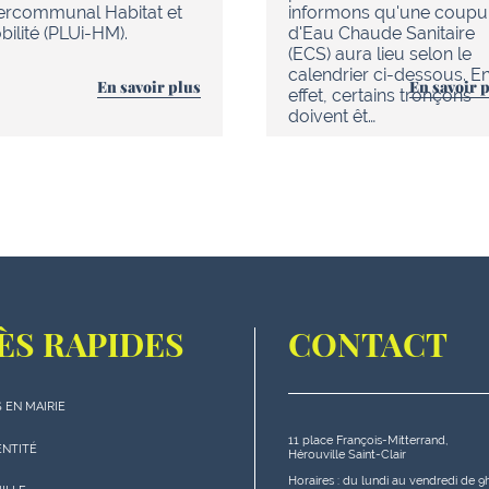
tercommunal Habitat et
informons qu'une coupu
ilité (PLUi-HM).
d'Eau Chaude Sanitaire
(ECS) aura lieu selon le
calendrier ci-dessous. E
En savoir plus
En savoir 
effet, certains tronçons
doivent êt…
ÈS RAPIDES
CONTACT
 EN MAIRIE
11 place François-Mitterrand,
s
ENTITÉ
Hérouville Saint-Clair
s"
Horaires : du lundi au vendredi de 9