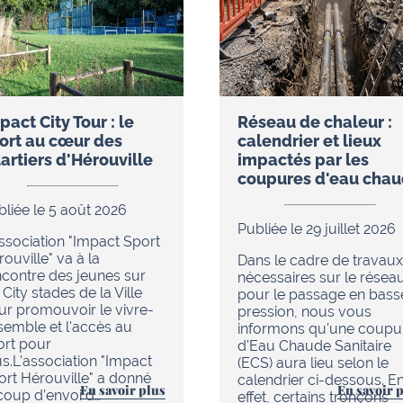
pact City Tour : le
Réseau de chaleur :
ort au cœur des
calendrier et lieux
artiers d'Hérouville
impactés par les
coupures d'eau cha
bliée le 5 août 2026
Publiée le 29 juillet 2026
association "Impact Sport
ouville" va à la
Dans le cadre de travaux
ncontre des jeunes sur
nécessaires sur le résea
 City stades de la Ville
pour le passage en bass
ur promouvoir le vivre-
pression, nous vous
semble et l'accès au
informons qu'une coupu
ort pour
d'Eau Chaude Sanitaire
us.L’association "Impact
(ECS) aura lieu selon le
ort Hérouville" a donné
calendrier ci-dessous. E
En savoir plus
En savoir 
 coup d’envoi d…
effet, certains tronçons