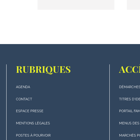
RUBRIQUES
ACC
AGENDA
DÉMARCHES
Menu
Menu
"rubriques"
"Accè
CONTACT
TITRES D'ID
en
rapide
ESPACE PRESSE
PORTAIL FA
bas
en
de
bas
MENTIONS LÉGALES
MENUS DES
page
de
POSTES À POURVOIR
MARCHÉS P
page