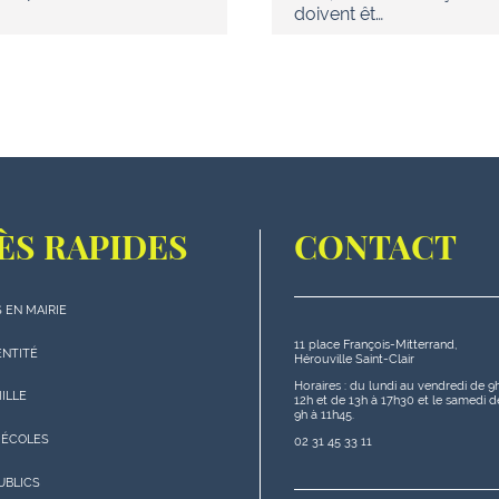
doivent êt…
ÈS RAPIDES
CONTACT
 EN MAIRIE
11 place François-Mitterrand,
s
ENTITÉ
Hérouville Saint-Clair
s"
Horaires : du lundi au vendredi de 9
MILLE
12h et de 13h à 17h30 et le samedi d
9h à 11h45.
 ÉCOLES
02 31 45 33 11
UBLICS