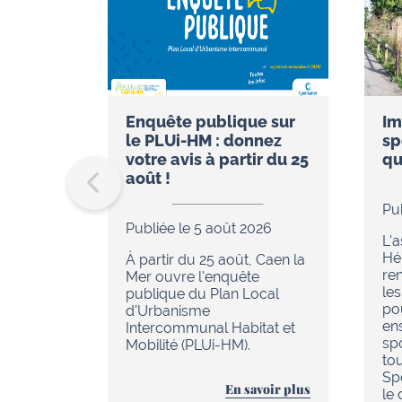
Enquête publique sur
Im
le PLUi-HM : donnez
sp
votre avis à partir du 25
qu
août !
Pu
Publiée le 5 août 2026
L'
Hér
À partir du 25 août, Caen la
re
Mer ouvre l'enquête
les
publique du Plan Local
po
d'Urbanisme
en
Intercommunal Habitat et
sp
Mobilité (PLUi-HM).
to
Sp
En savoir plus
le