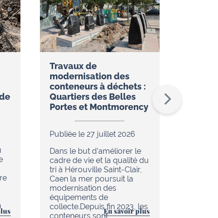
Travaux de
Réseau
modernisation des
restez
conteneurs à déchets :
temps 
ude
Quartiers des Belles
l’appli
Portes et Montmorency
Publiée 
Publiée le 27 juillet 2026
Dans le
u
de réno
Dans le but d’améliorer le
e
en cour
cadre de vie et la qualité du
chaleur 
tri à Hérouville Saint-Clair,
re
d’Hérouv
Caen la mer poursuit la
(réseau
modernisation des
tout es
équipements de
n
améliore
collecte.Depuis fin 2023, les
plus
En savoir plus
au quoti
conteneurs sont