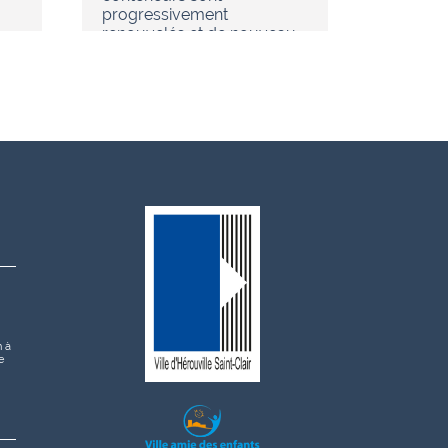
progressivement
renouvelés et de nouveau…
h à
e