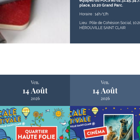
équipes du POCS au 02.31.45.34.7
place, 10.20 Grand Parc.
Horaire : 14h/17h
Lieu : Pôle de Cohésion Social, 10.
HÉROUVILLE SAINT CLAIR
Ven.
Ven.
14 Août
14 Août
2026
2026