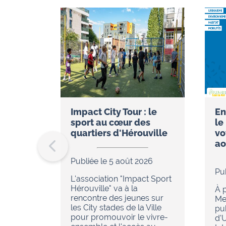
Impact City Tour : le
En
sport au cœur des
le
quartiers d'Hérouville
vo
ao
Publiée le 5 août 2026
Pu
L'association "Impact Sport
Hérouville" va à la
À p
rencontre des jeunes sur
Me
les City stades de la Ville
pu
pour promouvoir le vivre-
d'