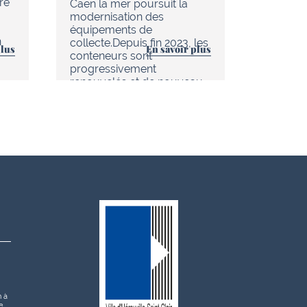
re
d’Hérouv
Caen la mer poursuit la
(réseau
modernisation des
tout es
équipements de
n
améliore
collecte.Depuis fin 2023, les
plus
En savoir plus
au quoti
conteneurs sont
progressivement
renouvelés et de nouveau…
h à
e