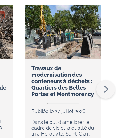
Travaux de
Réseau
modernisation des
restez
conteneurs à déchets :
temps 
ude
Quartiers des Belles
l’appli
Portes et Montmorency
Publiée 
Publiée le 27 juillet 2026
Dans le
u
de réno
Dans le but d’améliorer le
e
en cour
cadre de vie et la qualité du
chaleur 
tri à Hérouville Saint-Clair,