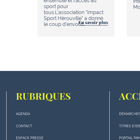
ensemble et l'accès au
In
sport pour
Mob
tous.L’association "Impact
Sport Hérouville" a donné
En savoir plus
le coup d’envoi d…
RUBRIQUES
ACC
AGENDA
DÉMARCHES
Menu
Menu
"rubriques"
"Accè
CONTACT
TITRES D'ID
en
rapide
ESPACE PRESSE
PORTAIL FA