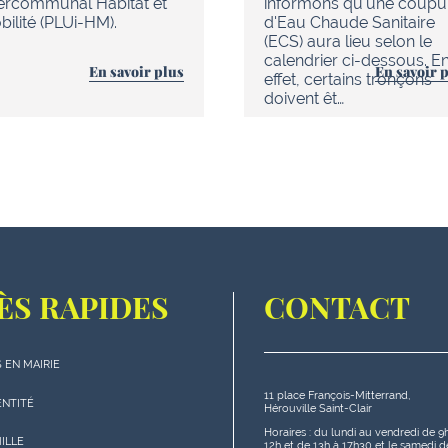
tercommunal Habitat et
informons qu'une coupu
ilité (PLUi-HM).
d'Eau Chaude Sanitaire
(ECS) aura lieu selon le
calendrier ci-dessous. E
En savoir plus
En savoir 
effet, certains tronçons
doivent êt…
ÈS RAPIDES
CONTACT
 EN MAIRIE
11 place François-Mitterrand,
s
ENTITÉ
Hérouville Saint-Clair
s"
Horaires : du lundi au vendredi de 9
MILLE
12h et de 13h à 17h30 et le samedi d