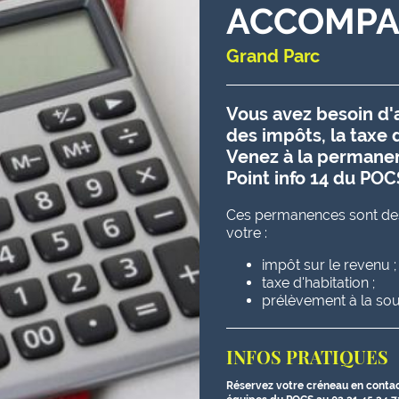
ACCOMPA
Grand Parc
Vous avez besoin d'a
des impôts, la taxe 
Venez à la permane
Point info 14 du POC
Ces permanences sont dest
votre :
impôt sur le revenu ;
taxe d'habitation ;
prélèvement à la sou
INFOS PRATIQUES
Réservez votre créneau en contac