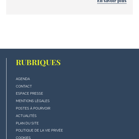
En savoir plus
RUBRIQUES
AGENDA
Menu
CONTACT
"rubriques"
ESPACE PRESSE
en
MENTIONS LÉGALES
bas
POSTES À POURVOIR
de
ACTUALITÉS
page
PLAN DU SITE
POLITIQUE DE LA VIE PRIVÉE
COOKIES