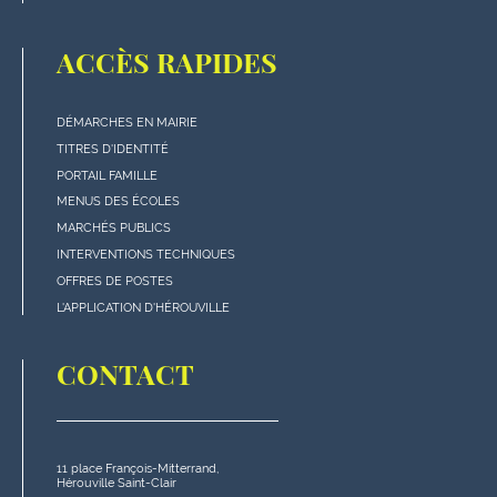
ACCÈS RAPIDES
DÉMARCHES EN MAIRIE
Menu
TITRES D'IDENTITÉ
"Accès
PORTAIL FAMILLE
rapides"
MENUS DES ÉCOLES
en
MARCHÉS PUBLICS
bas
INTERVENTIONS TECHNIQUES
de
OFFRES DE POSTES
page
L'APPLICATION D'HÉROUVILLE
CONTACT
11 place François-Mitterrand,
Hérouville Saint-Clair