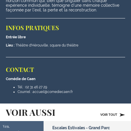
horizon commun qui, bien que singulier dans chaque
expérience individuelle, témoigne d’une mémoire collective
façonnée par l’exil, la perte et la reconstruction.
INFOS PRATIQUES
Entrée libre
Lieu :
Théâtre d'Hérouville, square du théâtre
CONTACT
Comédie de Caen
Tél. : 02 31 46 27 29
Courriel : accueil@comediecaen.fr
VOIR AUSSI
VOIR TOUT
Ven.
Escales Estivales - Grand Parc