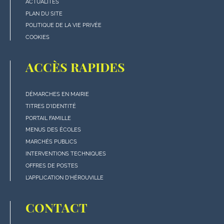
de
ACTUALITÉS
page
PLAN DU SITE
POLITIQUE DE LA VIE PRIVÉE
COOKIES
ACCÈS RAPIDES
DÉMARCHES EN MAIRIE
Menu
TITRES D'IDENTITÉ
"Accès
PORTAIL FAMILLE
rapides"
MENUS DES ÉCOLES
en
MARCHÉS PUBLICS
bas
INTERVENTIONS TECHNIQUES
de
OFFRES DE POSTES
page
L'APPLICATION D'HÉROUVILLE
CONTACT