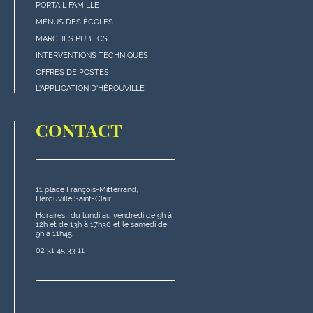
"Accès
PORTAIL FAMILLE
rapides"
MENUS DES ÉCOLES
en
MARCHÉS PUBLICS
bas
INTERVENTIONS TECHNIQUES
de
OFFRES DE POSTES
page
L'APPLICATION D'HÉROUVILLE
CONTACT
11 place François-Mitterrand,
Hérouville Saint-Clair
Horaires : du lundi au vendredi de 9h à
12h et de 13h à 17h30 et le samedi de
9h à 11h45.
02 31 45 33 11