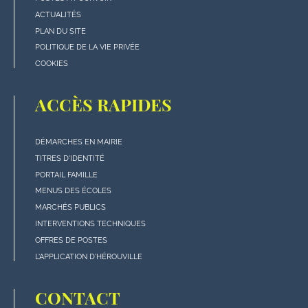
de
ACTUALITÉS
page
PLAN DU SITE
POLITIQUE DE LA VIE PRIVÉE
COOKIES
ACCÈS RAPIDES
DÉMARCHES EN MAIRIE
Menu
TITRES D'IDENTITÉ
"Accès
PORTAIL FAMILLE
rapides"
MENUS DES ÉCOLES
en
MARCHÉS PUBLICS
bas
INTERVENTIONS TECHNIQUES
de
OFFRES DE POSTES
page
L'APPLICATION D'HÉROUVILLE
CONTACT