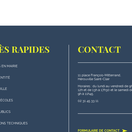
ÈS RAPIDES
CONTACT
 EN MAIRIE
11 place François-Mitterrand,
s
ENTITÉ
Hérouville Saint-Clair
s"
Horaires : du lundi au vendredi de 9
MILLE
12h et de 13h à 17h30 et le samedi d
9h à 11h45.
 ÉCOLES
02 31 45 33 11
UBLICS
IONS TECHNIQUES
FORMULAIRE DE CONTACT