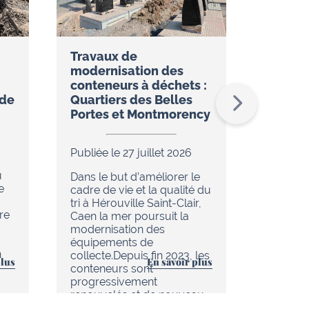
Travaux de
Réseau
modernisation des
restez
conteneurs à déchets :
temps 
ude
Quartiers des Belles
l’appli
Portes et Montmorency
Publiée 
Publiée le 27 juillet 2026
Dans le
u
de réno
Dans le but d’améliorer le
e
en cour
cadre de vie et la qualité du
chaleur 
tri à Hérouville Saint-Clair,
re
d’Hérouv
Caen la mer poursuit la
(réseau
modernisation des
tout es
équipements de
n
améliore
collecte.Depuis fin 2023, les
plus
En savoir plus
au quoti
conteneurs sont
progressivement
renouvelés et de nouveau…