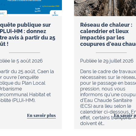
quête publique sur
Réseau de chaleur :
 PLUi-HM : donnez
calendrier et lieux
tre avis à partir du 25
impactés par les
ût !
coupures d'eau cha
bliée le 5 août 2026
Publiée le 29 juillet 2026
artir du 25 août, Caen la
Dans le cadre de travaux
r ouvre l'enquête
nécessaires sur le résea
blique du Plan Local
pour le passage en bass
Urbanisme
pression, nous vous
tercommunal Habitat et
informons qu'une coupu
ilité (PLUi-HM).
d'Eau Chaude Sanitaire
(ECS) aura lieu selon le
calendrier ci-dessous. E
En savoir plus
En savoir 
effet, certains tronçons
doivent êt…