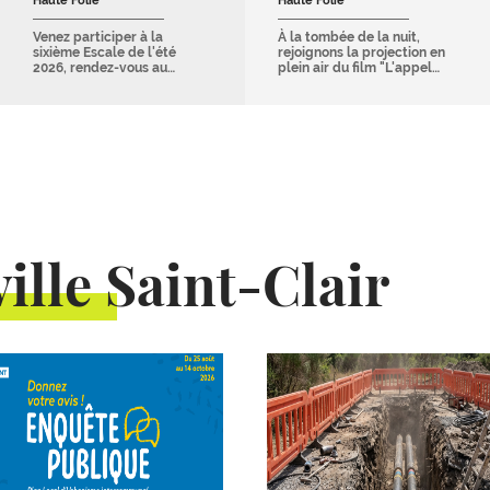
Haute Folie
Haute Folie
Venez participer à la
À la tombée de la nuit,
sixième Escale de l'été
rejoignons la projection en
2026, rendez-vous au…
plein air du film "L'appel…
ille Saint-Clair