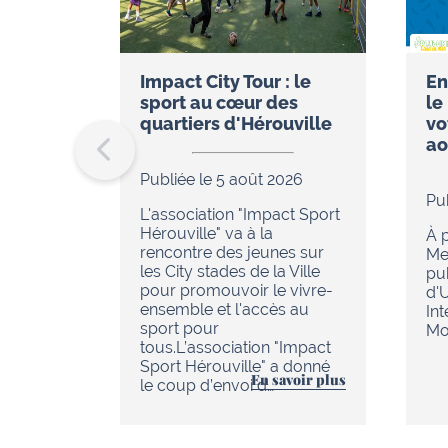
Impact City Tour : le
En
sport au cœur des
le
quartiers d'Hérouville
vo
ao
Publiée le 5 août 2026
Pu
L'association "Impact Sport
Hérouville" va à la
À p
rencontre des jeunes sur
Me
les City stades de la Ville
pu
pour promouvoir le vivre-
d'
ensemble et l'accès au
In
sport pour
Mob
tous.L’association "Impact
Sport Hérouville" a donné
En savoir plus
le coup d’envoi d…