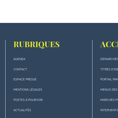
RUBRIQUES
ACC
AGENDA
DÉMARCHES
Menu
Menu
"rubriques"
"Accè
CONTACT
TITRES D'ID
en
rapide
ESPACE PRESSE
PORTAIL FA
bas
en
de
bas
MENTIONS LÉGALES
MENUS DES
page
de
POSTES À POURVOIR
MARCHÉS P
page
ACTUALITÉS
INTERVENT