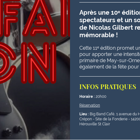
Après une 10ᵉ éditi
spectateurs et un so
de Nicolas Gilbert
mémorable !
Cette 11ᵉ édition promet 
pour apporter une intensité
primaire de May-sur-Orne, d
également de la fête pour
INFOS PRATIQUES
Horaire :
20h00
Réservation
Lieu :
Big Band Café, 1 avenue du 
Crépon - Site de la Fonderie - 1420
Hérouville St Clair