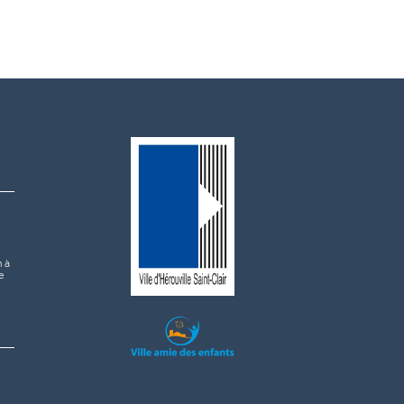
h à
e