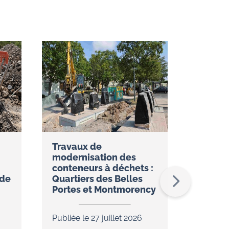
Travaux de
Réseau
modernisation des
restez
conteneurs à déchets :
temps 
ude
Quartiers des Belles
l’appli
Portes et Montmorency
Publiée 
Publiée le 27 juillet 2026
Dans le