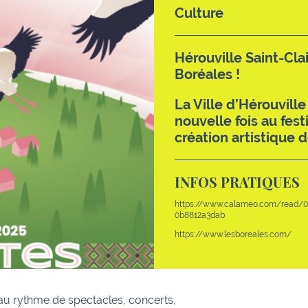
Culture
Hérouville Saint-Cla
Boréales !
La Ville d’Hérouville
nouvelle fois au fest
création artistique 
INFOS PRATIQUES
https://www.calameo.com/read/0
0b8812a3dab
https://www.lesboreales.com/
 au rythme de spectacles, concerts,