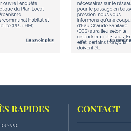
r ouvre l'enquête
nécessaires sur le résea
blique du Plan Local
pour le passage en bass
Urbanisme
pression, nous vous
tercommunal Habitat et
informons qu'une coupu
ilité (PLUi-HM).
d'Eau Chaude Sanitaire
(ECS) aura lieu selon le
calendrier ci-dessous. E
En savoir plus
En savoir 
effet, certains tronçons
doivent êt…
ÈS RAPIDES
CONTACT
 EN MAIRIE