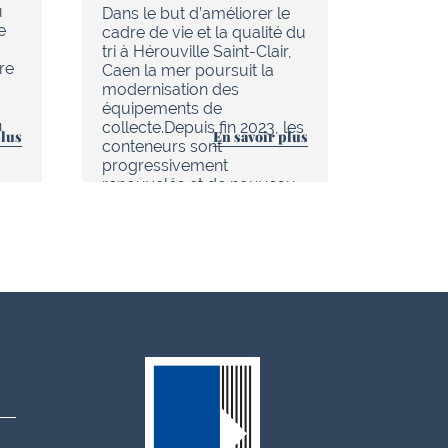
u
de réno
Dans le but d’améliorer le
e
en cour
cadre de vie et la qualité du
chaleur 
tri à Hérouville Saint-Clair,
re
d’Hérouv
Caen la mer poursuit la
(réseau
modernisation des
tout es
équipements de
n
améliore
collecte.Depuis fin 2023, les
plus
En savoir plus
au quoti
conteneurs sont
progressivement
renouvelés et de nouveau…