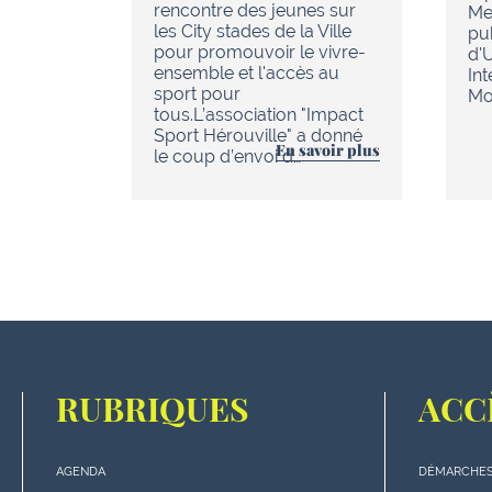
rencontre des jeunes sur
Me
les City stades de la Ville
pu
pour promouvoir le vivre-
d'
ensemble et l'accès au
In
sport pour
Mob
tous.L’association "Impact
Sport Hérouville" a donné
En savoir plus
le coup d’envoi d…
RUBRIQUES
ACC
AGENDA
DÉMARCHES
Menu
Menu