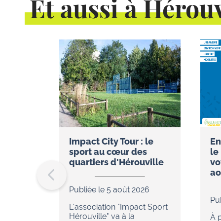
Et aussi à Hérouv
Impact City Tour : le
En
sport au cœur des
le
quartiers d'Hérouville
vo
ao
Publiée le 5 août 2026
Pu
L'association "Impact Sport
Hérouville" va à la
À p