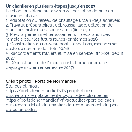
Un chantier en plusieurs étapes jusqu'en 2027
Le chantier s'étend sur environ 22 mois et se déroule en
plusieurs phases :
1. Adaptation du réseau de chauffage urbain (déjà achevée)
2. Travaux préparatoires : débroussaillage, détection de
munitions historiques, sécurisation (fin 2025)
3. Préchargements et terrassements : préparation des
remblais pour les futurs routes (printemps 2026)
4. Construction du nouveau pont : fondations, mécanismes,
poste de commande... (été 2026)
5. Raccordements routiers et mise en service : fin 2026 début
2027
6. Déconstruction de l'ancien pont et aménagements
paysagers (premier semestre 2027)
Crédit photo : Ports de Normandie
Sources et infos :
https://portsdenormandie.fr/fr/projets/caen-
ouistreham/remplacement-du-pont-de-colombelles
https://portsdenormandie.fr/fr/actualites/port-de-caen-
ouistreham-debut-du-chantier-de-remplacement-du-pont-
de-colombelles