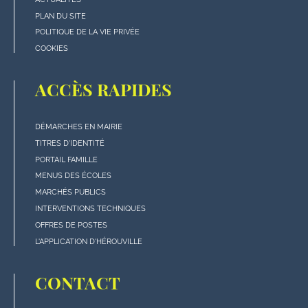
page
PLAN DU SITE
POLITIQUE DE LA VIE PRIVÉE
COOKIES
ACCÈS RAPIDES
DÉMARCHES EN MAIRIE
Menu
TITRES D'IDENTITÉ
"Accès
PORTAIL FAMILLE
rapides"
MENUS DES ÉCOLES
en
MARCHÉS PUBLICS
bas
INTERVENTIONS TECHNIQUES
de
OFFRES DE POSTES
page
L'APPLICATION D'HÉROUVILLE
CONTACT