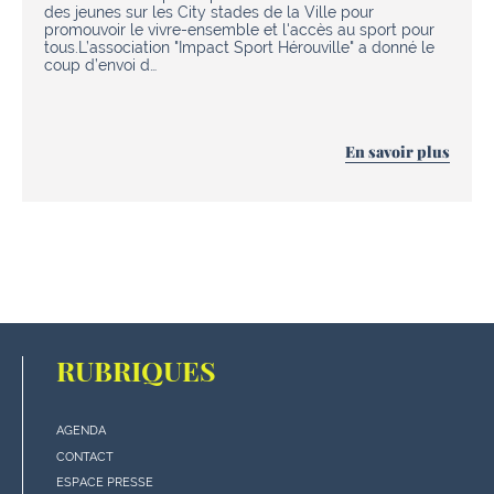
des jeunes sur les City stades de la Ville pour
promouvoir le vivre-ensemble et l'accès au sport pour
tous.L’association "Impact Sport Hérouville" a donné le
coup d’envoi d…
En savoir plus
RUBRIQUES
AGENDA
Menu
CONTACT
"rubriques"
ESPACE PRESSE