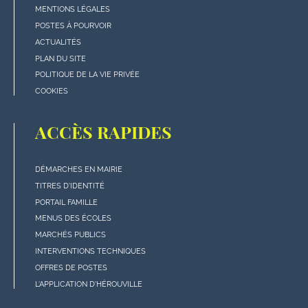
en
MENTIONS LÉGALES
bas
POSTES À POURVOIR
de
ACTUALITÉS
page
PLAN DU SITE
POLITIQUE DE LA VIE PRIVÉE
COOKIES
ACCÈS RAPIDES
DÉMARCHES EN MAIRIE
Menu
TITRES D'IDENTITÉ
"Accès
PORTAIL FAMILLE
rapides"
MENUS DES ÉCOLES
en
MARCHÉS PUBLICS
bas
INTERVENTIONS TECHNIQUES
de
OFFRES DE POSTES
page
L'APPLICATION D'HÉROUVILLE