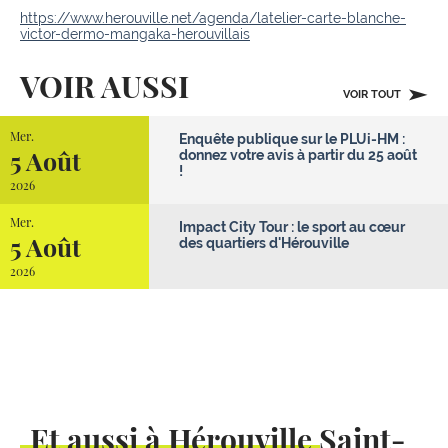
https://www.herouville.net/agenda/latelier-carte-blanche-
victor-dermo-mangaka-herouvillais
VOIR AUSSI
VOIR TOUT
Mer.
Enquête publique sur le PLUi-HM :
5 Août
donnez votre avis à partir du 25 août
!
2026
Mer.
Impact City Tour : le sport au cœur
5 Août
des quartiers d'Hérouville
2026
Et aussi à Hérouville Saint-