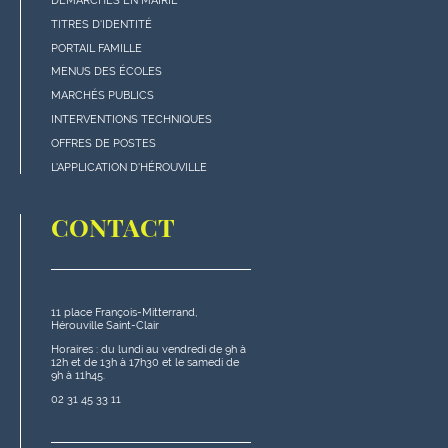
DÉMARCHES EN MAIRIE
Menu
TITRES D'IDENTITÉ
"Accès
PORTAIL FAMILLE
rapides"
MENUS DES ÉCOLES
en
MARCHÉS PUBLICS
bas
INTERVENTIONS TECHNIQUES
de
OFFRES DE POSTES
page
L'APPLICATION D'HÉROUVILLE
CONTACT
11 place François-Mitterrand,
Hérouville Saint-Clair
Horaires : du lundi au vendredi de 9h à
12h et de 13h à 17h30 et le samedi de
9h à 11h45.
02 31 45 33 11