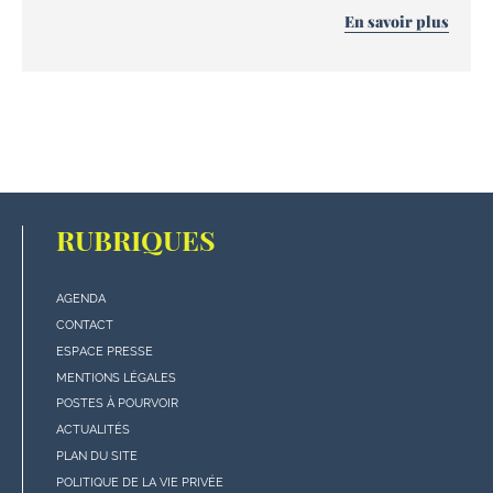
En savoir plus
RUBRIQUES
AGENDA
Menu
CONTACT
"rubriques"
ESPACE PRESSE
en
MENTIONS LÉGALES
bas
POSTES À POURVOIR
de
ACTUALITÉS
page
PLAN DU SITE
POLITIQUE DE LA VIE PRIVÉE