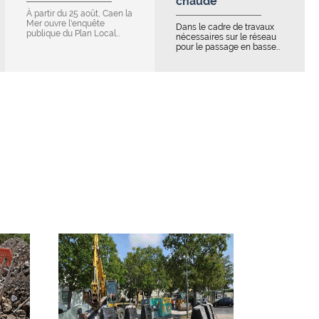
chaude
À partir du 25 août, Caen la
Mer ouvre l'enquête
Dans le cadre de travaux
publique du Plan Local…
nécessaires sur le réseau
pour le passage en basse…