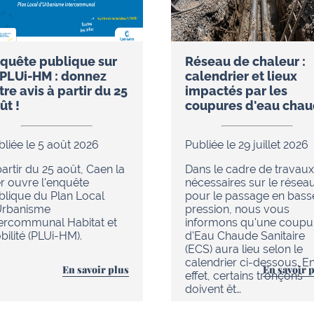
quête publique sur
Réseau de chaleur :
 PLUi-HM : donnez
calendrier et lieux
tre avis à partir du 25
impactés par les
ût !
coupures d'eau cha
bliée le 5 août 2026
Publiée le 29 juillet 2026
artir du 25 août, Caen la
Dans le cadre de travaux
r ouvre l'enquête
nécessaires sur le résea
blique du Plan Local
pour le passage en bass
Urbanisme
pression, nous vous
tercommunal Habitat et
informons qu'une coupu
ilité (PLUi-HM).
d'Eau Chaude Sanitaire
(ECS) aura lieu selon le
calendrier ci-dessous. E
En savoir plus
En savoir 
effet, certains tronçons
doivent êt…