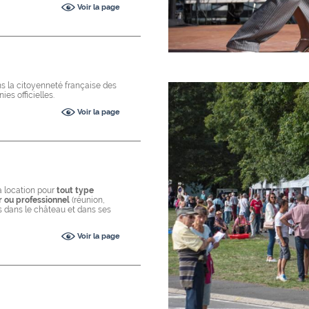
Voir la page
ans la citoyenneté française des
es officielles.
Voir la page
a location pour
tout type
r ou professionnel
(réunion,
is dans le château et dans ses
Voir la page