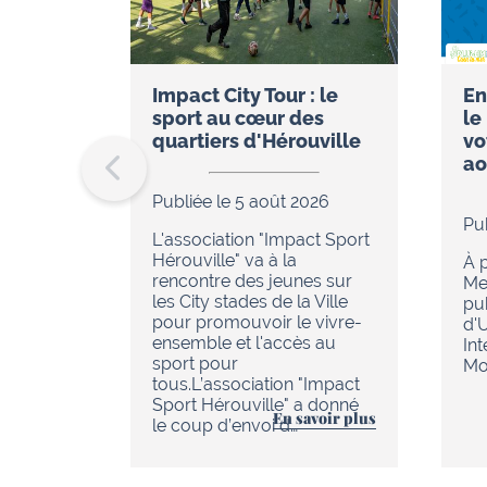
Impact City Tour : le
En
sport au cœur des
le
quartiers d'Hérouville
vo
ao
Publiée le 5 août 2026
Pu
L'association "Impact Sport
Hérouville" va à la
À p
rencontre des jeunes sur
Me
les City stades de la Ville
pu
pour promouvoir le vivre-
d'
ensemble et l'accès au
In
sport pour
Mob
tous.L’association "Impact
Sport Hérouville" a donné
En savoir plus
le coup d’envoi d…