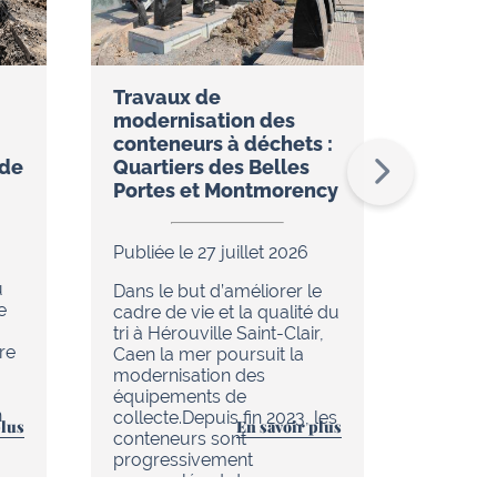
Travaux de
Réseau
modernisation des
restez
conteneurs à déchets :
temps 
ude
Quartiers des Belles
l’appli
Portes et Montmorency
Publiée 
Publiée le 27 juillet 2026
Dans le
u
de réno
Dans le but d’améliorer le
e
en cour
cadre de vie et la qualité du
chaleur 
tri à Hérouville Saint-Clair,
re
d’Hérouv
Caen la mer poursuit la
(réseau
modernisation des
tout es
équipements de
n
améliore
collecte.Depuis fin 2023, les
plus
En savoir plus
au quoti
conteneurs sont
progressivement
renouvelés et de nouveau…