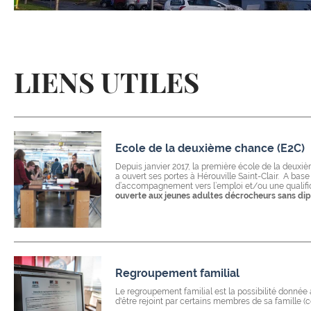
LIENS UTILES
Ecole de la deuxième chance (E2C)
Depuis janvier 2017, la première école de la deux
a ouvert ses portes à Hérouville Saint-Clair. A base
d’accompagnement vers
l’
emploi et/ou une qualifi
ouverte aux jeunes adultes décrocheurs sans di
Regroupement familial
Le regroupement familial est la possibilité donnée 
d'être rejoint par certains membres de sa famille (c