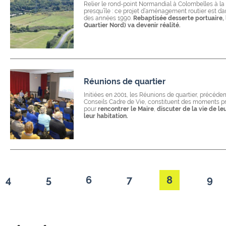
Relier le rond-point Normandial à Colombelles à la 
presqu’île : ce projet d’aménagement routier est da
des années 1990.
Rebaptisée desserte portuaire, l
Quartier Nord) va devenir réalité.
Réunions de quartier
Initiées en 2001,
les Réunions de quartier, précé
Conseils Cadre de Vie,
constituent des moments pri
pour
rencontrer le Maire
,
discuter de la vie de leu
leur habitation.
4
5
6
7
8
9