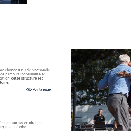
ième chance (E2C) de Normandie
 de parcours individualisé et
cation,
cette structure est
plôme.
Voir la page
à un ressortissant étranger
onjoint, enfants).