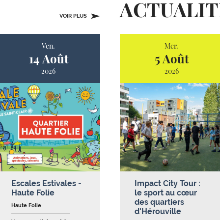
ACTUALIT
VOIR PLUS
Ven.
Mer.
14 Août
5 Août
2026
2026
Escales Estivales -
Impact City Tour :
Haute Folie
le sport au cœur
des quartiers
Haute Folie
d'Hérouville