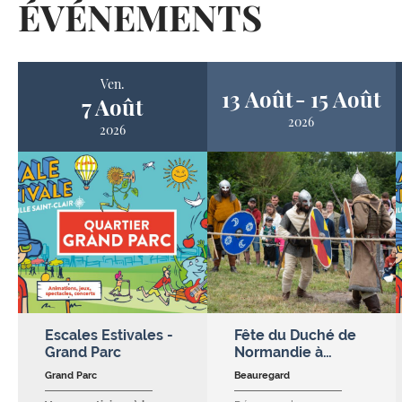
ÉVÉNEMENTS
Ven.
13 Août
15 Août
7 Août
2026
2026
Escales Estivales -
Fête du Duché de
Grand Parc
Normandie à…
Grand Parc
Beauregard