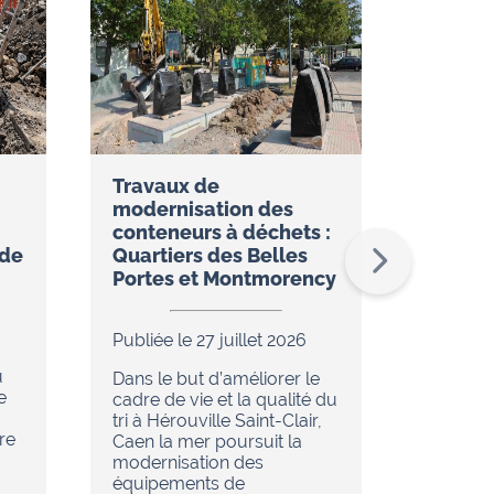
Travaux de
Réseau
modernisation des
restez
conteneurs à déchets :
temps 
ude
Quartiers des Belles
l’appli
Portes et Montmorency
Publiée 
Publiée le 27 juillet 2026
Dans le
u
de réno
Dans le but d’améliorer le
e
en cour
cadre de vie et la qualité du
chaleur 
tri à Hérouville Saint-Clair,
re
d’Hérouv
Caen la mer poursuit la
(réseau
modernisation des
tout es
équipements de