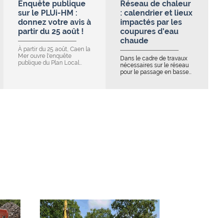
Enquête publique
Réseau de chaleur
sur le PLUi-HM :
: calendrier et lieux
donnez votre avis à
impactés par les
partir du 25 août !
coupures d'eau
chaude
À partir du 25 août, Caen la
Mer ouvre l'enquête
Dans le cadre de travaux
publique du Plan Local…
nécessaires sur le réseau
pour le passage en basse…