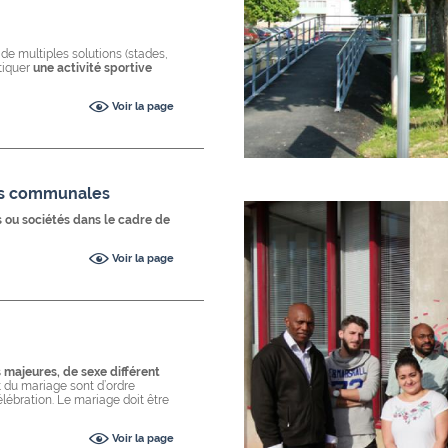
 de multiples solutions (stades,
atiquer
une activité sportive
Voir la page
lles communales
s ou sociétés dans le cadre de
Voir la page
majeures, de sexe différent
 du mariage sont d’ordre
élébration. Le mariage doit être
Voir la page