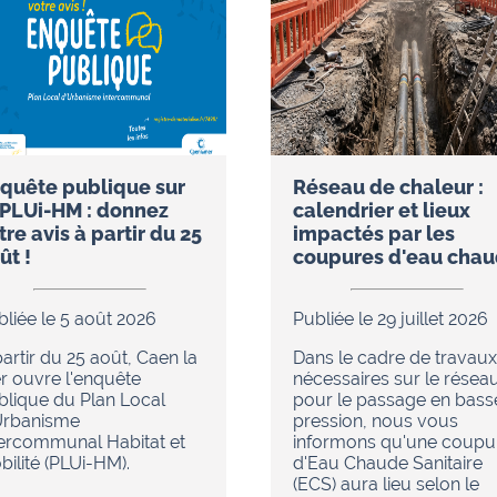
quête publique sur
Réseau de chaleur :
 PLUi-HM : donnez
calendrier et lieux
tre avis à partir du 25
impactés par les
ût !
coupures d'eau cha
bliée le 5 août 2026
Publiée le 29 juillet 2026
artir du 25 août, Caen la
Dans le cadre de travaux
r ouvre l'enquête
nécessaires sur le résea
blique du Plan Local
pour le passage en bass
Urbanisme
pression, nous vous
tercommunal Habitat et
informons qu'une coupu
ilité (PLUi-HM).
d'Eau Chaude Sanitaire
(ECS) aura lieu selon le