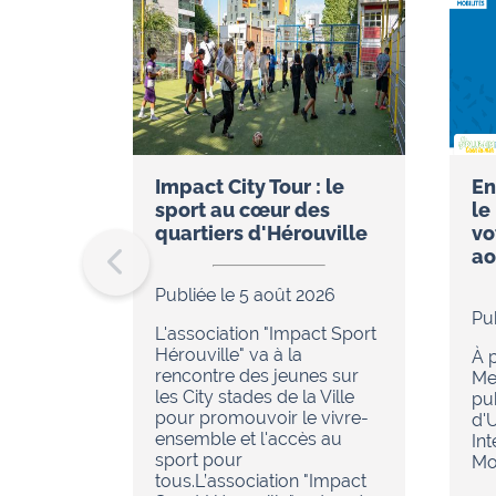
Impact City Tour : le
En
sport au cœur des
le
quartiers d'Hérouville
vo
ao
Publiée le 5 août 2026
Pu
L'association "Impact Sport
Hérouville" va à la
À p
rencontre des jeunes sur
Me
les City stades de la Ville
pu
pour promouvoir le vivre-
d'
ensemble et l'accès au
In
sport pour
Mob
tous.L’association "Impact