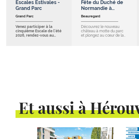
Escales Estivales -
Fête du Duché de
Grand Parc
Normandie à…
Grand Parc
Beauregard
Venez participer à la
Découvrez le nouveau
cinquième Escale de l'été
château à motte du parc
2026, rendez-vous au…
et plongez au cœur de la…
Et aussi à Hérouv