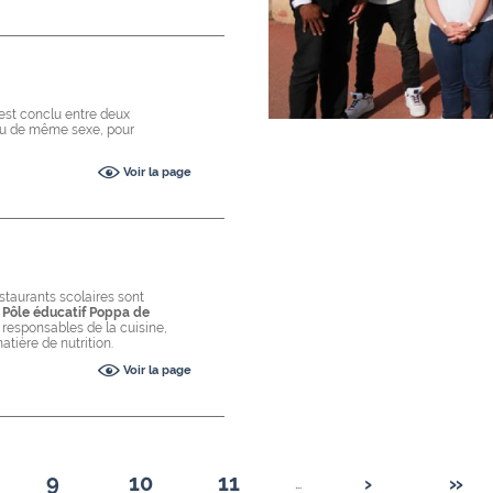
 est conclu entre deux
ou de même sexe, pour
Voir la page
estaurants scolaires sont
du Pôle éducatif Poppa de
 responsables de la cuisine,
tière de nutrition.
Voir la page
9
10
11
›
»
…