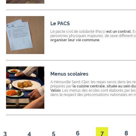
Le PACS
Le pacte civil de solidarité (Pacs)
est un contrat.
Il
personnes physiques majeures, de sexe différent 
organiser leur vie commune.
Menus scolaires
A Hérouville Saint-Clair, les repas servis dans les r
préparés par
la cuisine centrale, située au sein 
Valois
. Les menus des écoles sont élaborés par les
dans le respect des préconisations nationales en ma
3
4
5
6
7
8