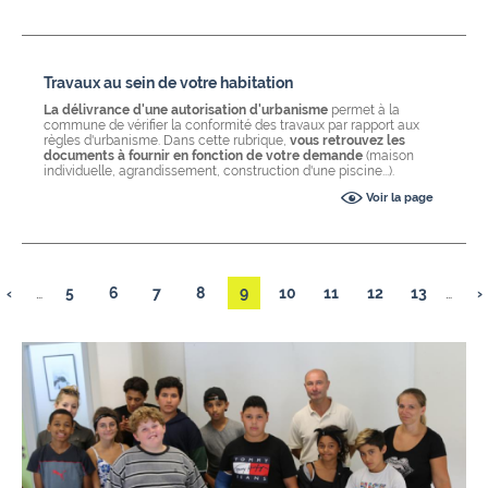
Travaux au sein de votre habitation
La délivrance d'une autorisation d'urbanisme
permet à la
commune de vérifier la conformité des travaux par rapport aux
règles d'urbanisme. Dans cette rubrique,
vous retrouvez les
documents à fournir en fonction de votre demande
(maison
individuelle, agrandissement, construction d'une piscine...).
Voir la page
‹
…
5
6
7
8
9
10
11
12
13
…
›