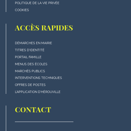
POLITIQUE DE LA VIE PRIVÉE
COOKIES
ACCÈS RAPIDES
DÉMARCHES EN MAIRIE
Menu
TITRES D'IDENTITÉ
"Accès
PORTAIL FAMILLE
rapides"
MENUS DES ÉCOLES
en
MARCHÉS PUBLICS
bas
INTERVENTIONS TECHNIQUES
de
OFFRES DE POSTES
page
L'APPLICATION D'HÉROUVILLE
CONTACT