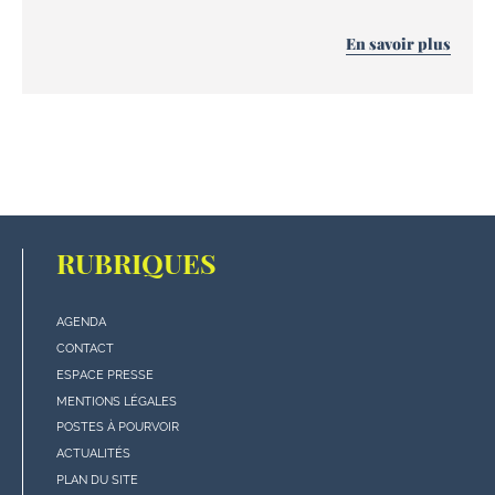
En savoir plus
RUBRIQUES
AGENDA
Menu
CONTACT
"rubriques"
ESPACE PRESSE
en
MENTIONS LÉGALES
bas
POSTES À POURVOIR
de
ACTUALITÉS
page
PLAN DU SITE