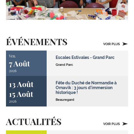
ÉVÉNEMENTS
VOIR PLUS
Ven.
Escales Estivales - Grand Parc
7 Août
Grand Parc
2026
13 Août
Fête du Duché de Normandie à
Ornavik : 3 jours d'immersion
15 Août
historique !
Beauregard
2026
ACTUALITÉS
VOIR PLUS