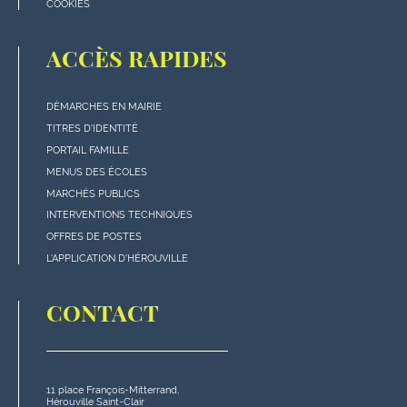
COOKIES
ACCÈS RAPIDES
DÉMARCHES EN MAIRIE
Menu
TITRES D'IDENTITÉ
"Accès
PORTAIL FAMILLE
rapides"
MENUS DES ÉCOLES
en
MARCHÉS PUBLICS
bas
INTERVENTIONS TECHNIQUES
de
OFFRES DE POSTES
page
L'APPLICATION D'HÉROUVILLE
CONTACT
11 place François-Mitterrand,
Hérouville Saint-Clair