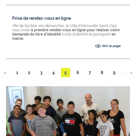
Prise de rendez-vous en ligne
Afin de faciliter vos démarches, la Ville d’Hérouville-Saint-Clair
vous invite
à prendre rendez-vous en ligne pour réaliser votre
demande de titre d'identité
(carte d'identité et passeport)
en
mairie.
Voir la page
‹
1
2
3
4
5
6
7
8
9
…
›