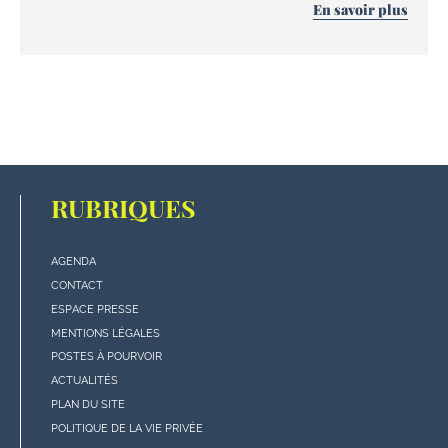
En savoir plus
RUBRIQUES
AGENDA
Menu
CONTACT
"rubriques"
ESPACE PRESSE
en
MENTIONS LÉGALES
bas
POSTES À POURVOIR
de
ACTUALITÉS
page
PLAN DU SITE
POLITIQUE DE LA VIE PRIVÉE